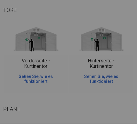
TORE
Vorderseite -
Hinterseite -
Kurtinentor
Kurtinentor
Sehen Sie, wie es
Sehen Sie, wie es
funktioniert
funktioniert
PLANE
Zelte mit dieser Art von Wänden sind ab einer Seitenwandhöhe von 2,5 m
erhältlich. Im oberen Teil der Seitenwände sind runde Fenster mit einer