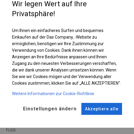
Wir legen Wert auf Ihre
Größe von ca. 50 cm angebracht. Dank dieser Platzierung ist das Innere
des Zeltes beleuchtet, aber für Außenstehende unsichtbar.
Privatsphäre!
Einzelheiten ansehen
Um Ihnen ein einfacheres Surfen und bequemes
Einkaufen auf der Das Company, -Website zu
ermöglichen, benötigen wir Ihre Zustimmung zur
Plane ändern
Verwendung von Cookies. Dank ihnen können wir
Anzeigen an Ihre Bedürfnisse anpassen und Ihnen
Zugang zu den neuesten Verbesserungen verschaffen,
die wir dank unserer Analysen umsetzen können. Wenn
KONSTRUKTION
Sie wie wir Cookies mögen und der Verwendung aller
Cookies zustimmen, klicken Sie auf „ALLE AKZEPTIEREN“.
WINTER
Weitere Informationen zur Cookie-Richtlinie
Einstellungen ändern
ROHRE
ANSCHLÜSSE
Akzeptiere alle
Stahl ca.
fi 50 mm
Stahl ca.
fi 54 mm
FUSS