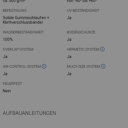
ca. 500 g/m
von -40
bis +60
BEFESTIGUNG
UV-BESTÄNDIGKEIT
Solide Gummischlaufen +
Ja
Klettverschlussbänder
WASSERBESTÄNDIGKEIT
BODENSCHÜRZE
100%
Ja
OVERLAP-SYSTEM
HERMETIC-SYSTEM
Ja
Ja
AIR-CONTROL-SYSTEM
MULTI-SIZE SYSTEM
Ja
Ja
FEUERFEST
Nein
AUFBAUANLEITUNGEN