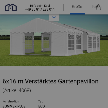
Hilfe beim Kauf
Größe
Farben
+49 35 817 283 011
6x16 m Verstärktes Gartenpavillon
(Artikel 4068)
Konstruktion
Typ
SUMMER PLUS
ECO I