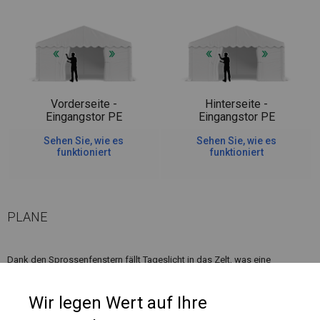
Vorderseite -
Hinterseite -
Eingangstor PE
Eingangstor PE
Sehen Sie, wie es
Sehen Sie, wie es
funktioniert
funktioniert
PLANE
Dank den Sprossenfenstern fällt Tageslicht in das Zelt, was eine
komfortable Nutzung bei verschiedenen Feiern oder beim Entspannen im
Freien ermöglicht.
Wir legen Wert auf Ihre