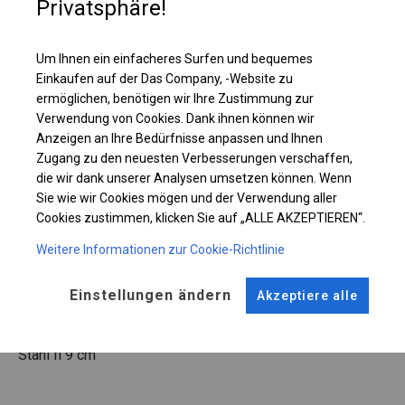
Privatsphäre!
Einzelheiten ansehen
Um Ihnen ein einfacheres Surfen und bequemes
Plane ändern
Einkaufen auf der Das Company, -Website zu
ermöglichen, benötigen wir Ihre Zustimmung zur
Verwendung von Cookies. Dank ihnen können wir
Anzeigen an Ihre Bedürfnisse anpassen und Ihnen
Zugang zu den neuesten Verbesserungen verschaffen,
KONSTRUKTION
die wir dank unserer Analysen umsetzen können. Wenn
Sie wie wir Cookies mögen und der Verwendung aller
SUMMER PLUS
Cookies zustimmen, klicken Sie auf „ALLE AKZEPTIEREN“.
Weitere Informationen zur Cookie-Richtlinie
ROHRE
ANSCHLÜSSE
Stahl ca.
fi 38 mm
Stahl ca.
fi 42 mm
Einstellungen ändern
Akzeptiere alle
FUSS
Stahl
fi 9 cm