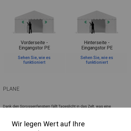
Vorderseite -
Hinterseite -
Eingangstor PE
Eingangstor PE
Sehen Sie, wie es
Sehen Sie, wie es
funktioniert
funktioniert
PLANE
Dank den Sprossenfenstern fällt Tageslicht in das Zelt, was eine
komfortable Nutzung bei verschiedenen Feiern oder beim Entspannen im
Freien ermöglicht.
Wir legen Wert auf Ihre