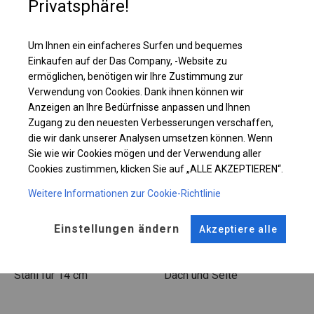
Privatsphäre!
Einzelheiten ansehen
Um Ihnen ein einfacheres Surfen und bequemes
Plane ändern
Einkaufen auf der Das Company, -Website zu
ermöglichen, benötigen wir Ihre Zustimmung zur
Verwendung von Cookies. Dank ihnen können wir
Anzeigen an Ihre Bedürfnisse anpassen und Ihnen
Zugang zu den neuesten Verbesserungen verschaffen,
KONSTRUKTION
die wir dank unserer Analysen umsetzen können. Wenn
Sie wie wir Cookies mögen und der Verwendung aller
WINTER PLUS
Cookies zustimmen, klicken Sie auf „ALLE AKZEPTIEREN“.
Weitere Informationen zur Cookie-Richtlinie
ROHRE
ANSCHLÜSSE
Stahl ca.
fi 50 mm
Stahl ca.
fi 54 mm
Einstellungen ändern
Akzeptiere alle
FUSS
STRINGS
Stahl
für 14 cm
Dach und Seite