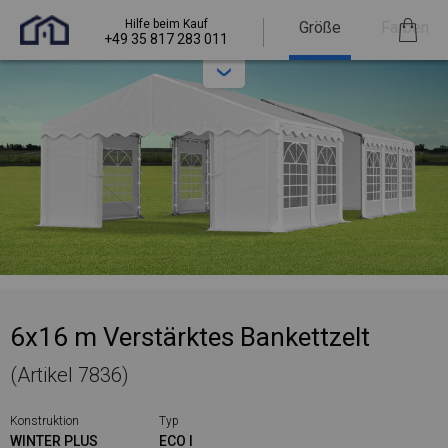
Hilfe beim Kauf
Größe
Farben
+49 35 817 283 011
6x16 m Verstärktes Bankettzelt
(Artikel 7836)
Konstruktion
Typ
WINTER PLUS
ECO I