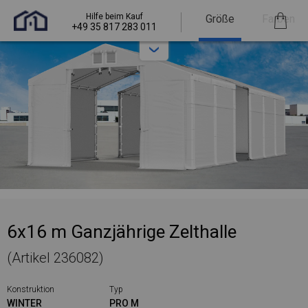
Hilfe beim Kauf
Größe
Farben
+49 35 817 283 011
6x16 m Ganzjährige Zelthalle
(Artikel 236082)
Konstruktion
Typ
WINTER
PRO M