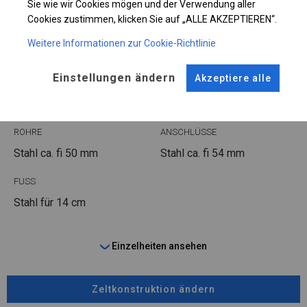
Sie wie wir Cookies mögen und der Verwendung aller
Cookies zustimmen, klicken Sie auf „ALLE AKZEPTIEREN“.
Weitere Informationen zur Cookie-Richtlinie
KONSTRUKTION
Einstellungen ändern
Akzeptiere alle
WINTER
ROHRE
ANSCHLÜSSE
Stahl ca.
fi 50 mm
Stahl ca.
fi 54 mm
FUSS
Stahl
für 14 cm
Einzelheiten ansehen
Zeltkonstruktion ändern