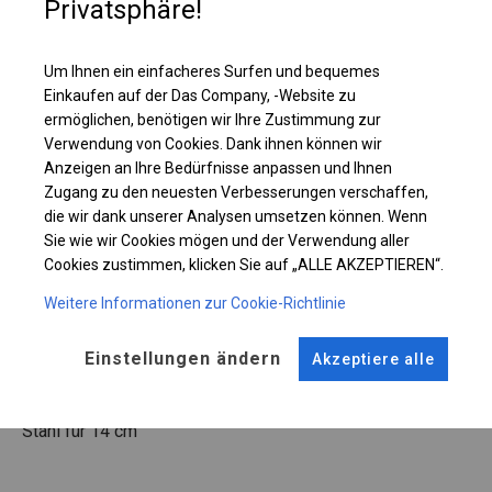
Privatsphäre!
Einzelheiten ansehen
Um Ihnen ein einfacheres Surfen und bequemes
Plane ändern
Einkaufen auf der Das Company, -Website zu
ermöglichen, benötigen wir Ihre Zustimmung zur
Verwendung von Cookies. Dank ihnen können wir
Anzeigen an Ihre Bedürfnisse anpassen und Ihnen
Zugang zu den neuesten Verbesserungen verschaffen,
KONSTRUKTION
die wir dank unserer Analysen umsetzen können. Wenn
Sie wie wir Cookies mögen und der Verwendung aller
WINTER
Cookies zustimmen, klicken Sie auf „ALLE AKZEPTIEREN“.
Weitere Informationen zur Cookie-Richtlinie
ROHRE
ANSCHLÜSSE
Stahl ca.
fi 50 mm
Stahl ca.
fi 54 mm
Einstellungen ändern
Akzeptiere alle
FUSS
Stahl
für 14 cm