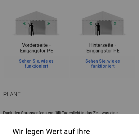
Vorderseite -
Hinterseite -
Eingangstor PE
Eingangstor PE
Sehen Sie, wie es
Sehen Sie, wie es
funktioniert
funktioniert
PLANE
Dank den Sprossenfenstern fällt Tageslicht in das Zelt, was eine
komfortable Nutzung bei verschiedenen Feiern oder beim Entspannen im
Freien ermöglicht.
Wir legen Wert auf Ihre