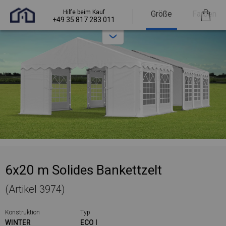
Hilfe beim Kauf
Größe
Farben
+49 35 817 283 011
6x20 m Solides Bankettzelt
(Artikel 3974)
Konstruktion
Typ
WINTER
ECO I