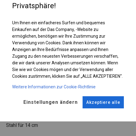
Privatsphäre!
Einzelheiten ansehen
Um Ihnen ein einfacheres Surfen und bequemes
Einkaufen auf der Das Company, -Website zu
Plane ändern
ermöglichen, benötigen wir Ihre Zustimmung zur
Verwendung von Cookies. Dank ihnen können wir
Anzeigen an Ihre Bedürfnisse anpassen und Ihnen
Zugang zu den neuesten Verbesserungen verschaffen,
KONSTRUKTION
die wir dank unserer Analysen umsetzen können. Wenn
Sie wie wir Cookies mögen und der Verwendung aller
WINTER
Cookies zustimmen, klicken Sie auf „ALLE AKZEPTIEREN“.
Weitere Informationen zur Cookie-Richtlinie
ROHRE
ANSCHLÜSSE
Einstellungen ändern
Akzeptiere alle
Stahl ca.
fi 50 mm
Stahl ca.
fi 54 mm
FUSS
Stahl
für 14 cm