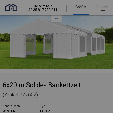
Hilfe beim Kauf
Größe
Farben
+49 35 817 283 011
6x20 m Solides Bankettzelt
(Artikel 777652)
Konstruktion
Typ
WINTER
ECO R