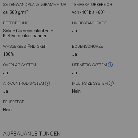
SEITENWANDPLANENGRAMMATUR
TEMPERATURBEREICH
2
o
o
ca. 500 g/m
von -40
bis +60
BEFESTIGUNG
UV-BESTÄNDIGKEIT
Solide Gummischlaufen +
Ja
Klettverschlussbänder
WASSERBESTÄNDIGKEIT
BODENSCHÜRZE
100%
Ja
OVERLAP-SYSTEM
HERMETIC-SYSTEM
Ja
Ja
AIR-CONTROL-SYSTEM
MULTI-SIZE SYSTEM
Ja
Nein
FEUERFEST
Nein
AUFBAUANLEITUNGEN