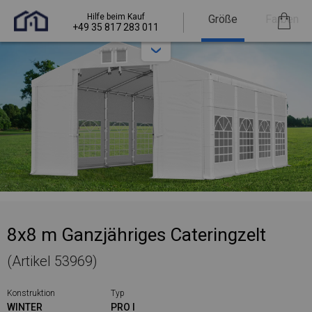
Hilfe beim Kauf
Größe
Farben
+49 35 817 283 011
8x8 m Ganzjähriges Cateringzelt
(Artikel 53969)
Konstruktion
Typ
WINTER
PRO I