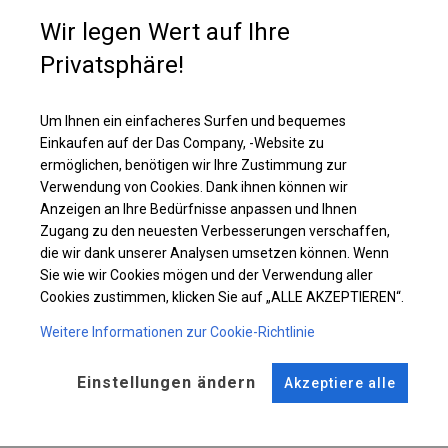
Fenster sorgen für Tageslicht, daher werden Zelte mit dieser Plane in
Wir legen Wert auf Ihre
Restaurants als zusätzlicher Platz für Gäste oder als Fanzone genutzt.
Diese Art der Plane macht die Nutzung des Zeltes komfortabel und auch
Privatsphäre!
bei vollständig geschlossenem Zelt möglich.
Um Ihnen ein einfacheres Surfen und bequemes
Einzelheiten ansehen
Einkaufen auf der Das Company, -Website zu
ermöglichen, benötigen wir Ihre Zustimmung zur
Verwendung von Cookies. Dank ihnen können wir
Plane ändern
Anzeigen an Ihre Bedürfnisse anpassen und Ihnen
Zugang zu den neuesten Verbesserungen verschaffen,
die wir dank unserer Analysen umsetzen können. Wenn
Sie wie wir Cookies mögen und der Verwendung aller
KONSTRUKTION
Cookies zustimmen, klicken Sie auf „ALLE AKZEPTIEREN“.
WINTER
Weitere Informationen zur Cookie-Richtlinie
Einstellungen ändern
Akzeptiere alle
ROHRE
ANSCHLÜSSE
Stahl ca.
fi 50 mm
Stahl ca.
fi 54 mm