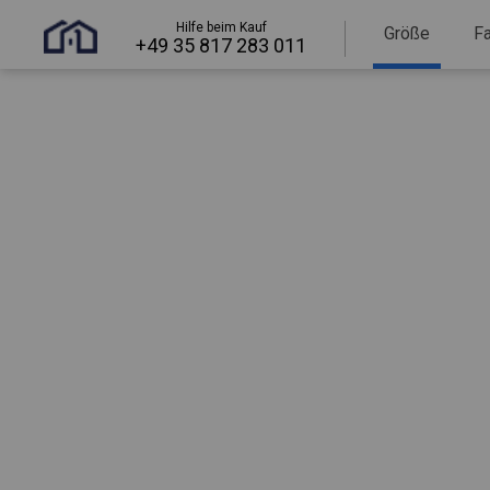
Hilfe beim Kauf
Größe
F
+49 35 817 283 011