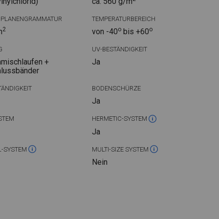
nylchlorid)
ca. 560 g/m
DPLANENGRAMMATUR
TEMPERATURBEREICH
2
o
o
m
von -40
bis +60
G
UV-BESTÄNDIGKEIT
mischlaufen +
Ja
hlussbänder
ÄNDIGKEIT
BODENSCHÜRZE
Ja
STEM
HERMETIC-SYSTEM
Ja
L-SYSTEM
MULTI-SIZE SYSTEM
Nein