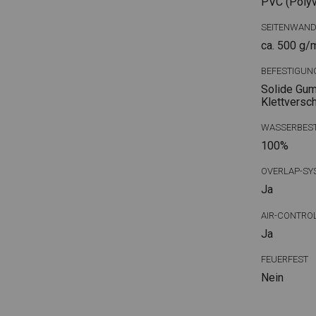
PVC (Polyvi
SEITENWAN
ca. 500 g/
BEFESTIGUN
Solide Gum
Klettversc
WASSERBEST
100%
OVERLAP-SY
Ja
AIR-CONTRO
Ja
FEUERFEST
Nein