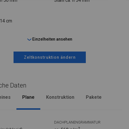
fi 50 mm
Stahl ca.
fi 54 mm
 14 cm
Einzelheiten ansehen
Zeltkonstruktion ändern
che Daten
eines
Plane
Konstruktion
Pakete
DACHPLANENGRAMMATUR
2