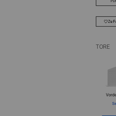
PD
Zu F
TORE
Vorde
Se