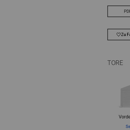
PD
Zu F
TORE
Vorde
Se