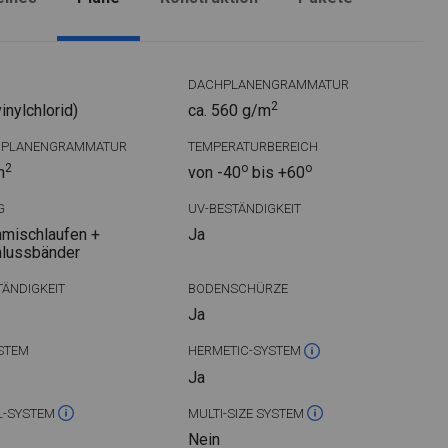
DACHPLANENGRAMMATUR
2
nylchlorid)
ca. 560 g/m
DPLANENGRAMMATUR
TEMPERATURBEREICH
2
o
o
m
von -40
bis +60
G
UV-BESTÄNDIGKEIT
mischlaufen +
Ja
hlussbänder
ÄNDIGKEIT
BODENSCHÜRZE
Ja
STEM
HERMETIC-SYSTEM
Ja
L-SYSTEM
MULTI-SIZE SYSTEM
Nein