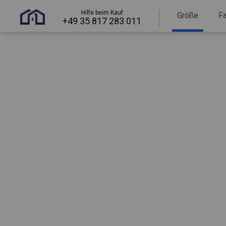
Hilfe beim Kauf
Größe
F
+49 35 817 283 011