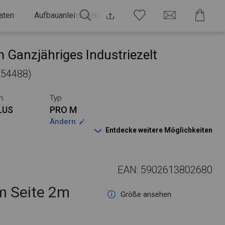
aten
Aufbauanleitungen
 Ganzjähriges Industriezelt
 554488)
n
Typ
LUS
PRO M
Ändern
Entdecke weitere Möglichkeiten
EAN: 5902613802680
 Seite 2m
Größe ansehen