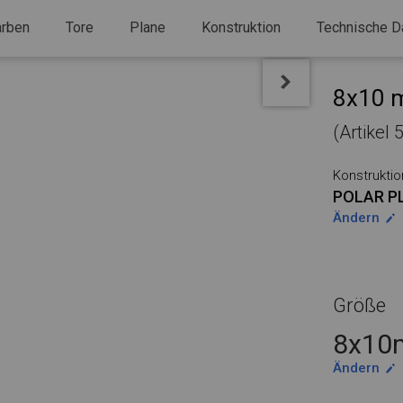
arben
Tore
Plane
Konstruktion
Technische D
8x10 m
(Artikel
Konstruktio
POLAR P
Ändern
Größe
8x10m
Ändern