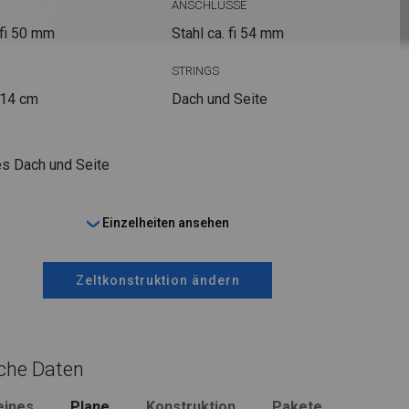
ANSCHLÜSSE
fi 50 mm
Stahl ca.
fi 54 mm
STRINGS
 14 cm
Dach und Seite
s Dach und Seite
Einzelheiten ansehen
Zeltkonstruktion ändern
che Daten
eines
Plane
Konstruktion
Pakete