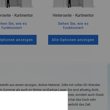
rseite - Kurtinentor
Hinterseite - Kurtinentor
hen Sie, wie es
Sehen Sie, wie es
funktioniert
funktioniert
 Optionen anzeigen
Alle Optionen anzeigen
teht aus einem einzigen, dicken Material. Zelte mit vollen SD-Wänden
m Sommer als auch im Winter großartige Lager. Sie sind allseitig dicht,
icher sein können, dass nicht nur Regen oder Schnee, sondern auch Staub
runreinigungen nicht hineinfallen. Darüber hinaus hat das Dach sehr
ändig transparente Fenster, dank denen das Sonnenlicht das Zelt
eleuchtet.