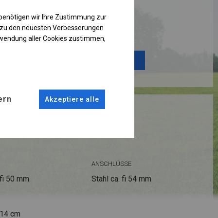
benötigen wir Ihre Zustimmung zur
g zu den neuesten Verbesserungen
Einzelheiten ansehen
rwendung aller Cookies zustimmen,
Plane ändern
ern
Akzeptiere alle
RUKTION
R
ANSCHLÜSSE
fi 50 mm
Stahl ca.
fi 54 mm
 14 cm