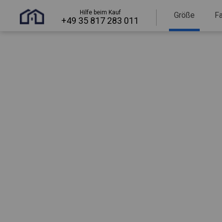
Hilfe beim Kauf
Größe
F
+49 35 817 283 011