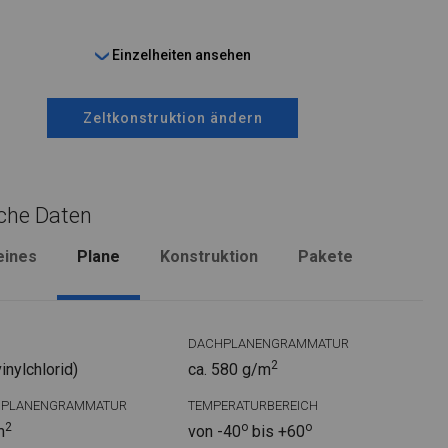
Einzelheiten ansehen
Zeltkonstruktion ändern
che Daten
eines
Plane
Konstruktion
Pakete
DACHPLANENGRAMMATUR
2
nylchlorid)
ca. 580 g/m
DPLANENGRAMMATUR
TEMPERATURBEREICH
2
o
o
m
von -40
bis +60