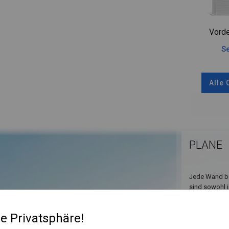
Vorde
Se
Alle
PLANE
Jede Wand bes
sind sowohl i
sodass Sie s
und andere Ve
re Privatsphäre!
große, vollst
vollständig b