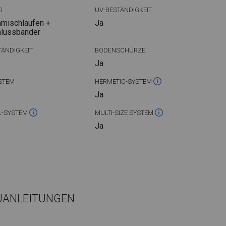
G
UV-BESTÄNDIGKEIT
mischlaufen +
Ja
hlussbänder
ÄNDIGKEIT
BODENSCHÜRZE
Ja
STEM
HERMETIC-SYSTEM
Ja
L-SYSTEM
MULTI-SIZE SYSTEM
Ja
UANLEITUNGEN