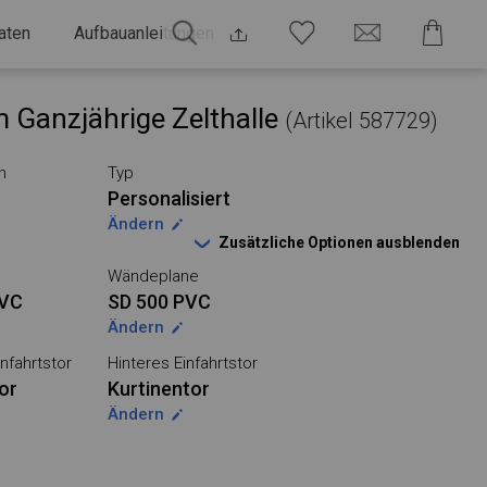
aten
Aufbauanleitungen
 Ganzjährige Zelthalle
(Artikel 587729)
n
Typ
Personalisiert
Ändern
Zusätzliche Optionen ausblenden
Wändeplane
PVC
SD 500 PVC
Ändern
nfahrtstor
Hinteres Einfahrtstor
or
Kurtinentor
Ändern