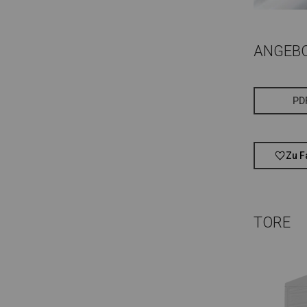
ANGEB
PD
Zu F
TORE