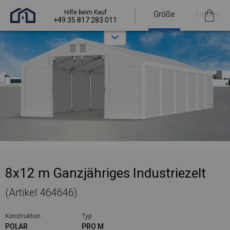
Hilfe beim Kauf
Größe
Farben
+49 35 817 283 011
8x12 m Ganzjähriges Industriezelt
(Artikel 464646)
Konstruktion
Typ
POLAR
PRO M