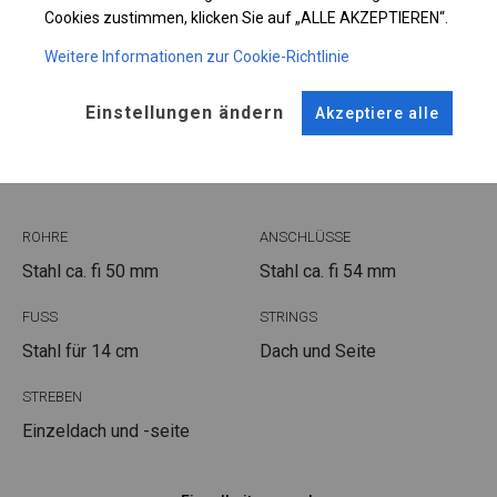
Plane ändern
Cookies zustimmen, klicken Sie auf „ALLE AKZEPTIEREN“.
Weitere Informationen zur Cookie-Richtlinie
Einstellungen ändern
KONSTRUKTION
Akzeptiere alle
POLAR
ROHRE
ANSCHLÜSSE
Stahl ca.
fi 50 mm
Stahl ca.
fi 54 mm
FUSS
STRINGS
Stahl
für 14 cm
Dach und Seite
STREBEN
Einzeldach und -seite