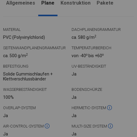
Allgemeines
Plane
Konstruktion
Pakete
MATERIAL
DACHPLANENGRAMMATUR
2
PVC (Polyvinylchlorid)
ca. 580 g/m
SEITENWANDPLANENGRAMMATUR
TEMPERATURBEREICH
2
o
o
ca. 500 g/m
von -40
bis +60
BEFESTIGUNG
UV-BESTÄNDIGKEIT
Solide Gummischlaufen +
Ja
Klettverschlussbänder
WASSERBESTÄNDIGKEIT
BODENSCHÜRZE
100%
Ja
OVERLAP-SYSTEM
HERMETIC-SYSTEM
Ja
Ja
AIR-CONTROL-SYSTEM
MULTI-SIZE SYSTEM
Ja
Ja