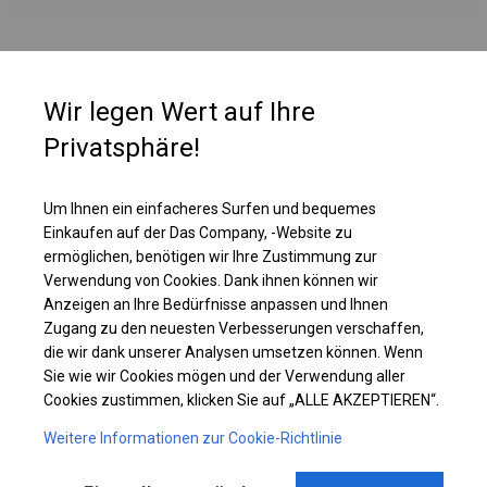
PLANE
Wir legen Wert auf Ihre
Jede Wand besteht aus einem einzigen, dicken Material. Zelte mit vollen
Privatsphäre!
SD-Wänden sind sowohl im Sommer als auch im Winter großartige Lager.
Sie sind allseitig dicht, sodass Sie sicher sein können, dass nicht nur
Regen oder Schnee, sondern auch Staub und andere Verunreinigungen
Um Ihnen ein einfacheres Surfen und bequemes
nicht hineinfallen.
Einkaufen auf der Das Company, -Website zu
ermöglichen, benötigen wir Ihre Zustimmung zur
Verwendung von Cookies. Dank ihnen können wir
Einzelheiten ansehen
Anzeigen an Ihre Bedürfnisse anpassen und Ihnen
Zugang zu den neuesten Verbesserungen verschaffen,
die wir dank unserer Analysen umsetzen können. Wenn
Plane ändern
Sie wie wir Cookies mögen und der Verwendung aller
Cookies zustimmen, klicken Sie auf „ALLE AKZEPTIEREN“.
Weitere Informationen zur Cookie-Richtlinie
KONSTRUKTION