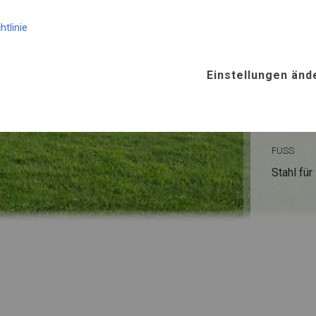
KONST
htlinie
WINTE
Einstellungen änd
ROHRE
Stahl ca.
FUSS
Stahl
für