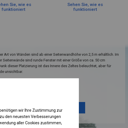
hen Sie, wie es
Sehen Sie, wie es
funktioniert
funktioniert
ser Art von Wänden sind ab einer Seitenwandhöhe von 2,5 m erhältlich. Im
er Seitenwände sind runde Fenster mit einer Größe von ca. 50 cm
ank dieser Platzierung ist das Innere des Zeltes beleuchtet, aber für
e unsichtbar.
Einzelheiten ansehen
Plane ändern
benötigen wir Ihre Zustimmung zur
g zu den neuesten Verbesserungen
rwendung aller Cookies zustimmen,