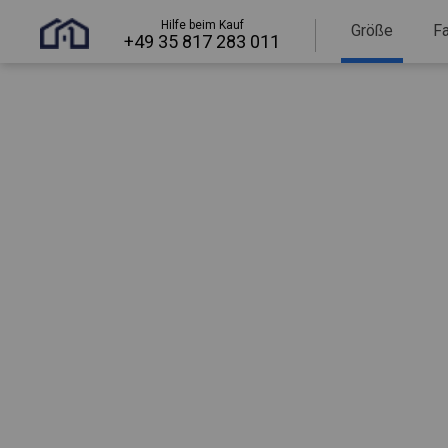
Hilfe beim Kauf
Größe
F
+49 35 817 283 011