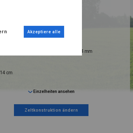
RUKTION
R
ern
Akzeptiere alle
ANSCHLÜSSE
fi 50 mm
Stahl ca.
fi 54 mm
 14 cm
Einzelheiten ansehen
Zeltkonstruktion ändern