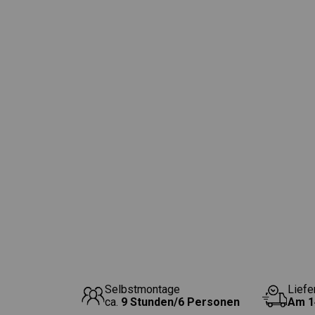
Selbstmontage
Liefe
ca.
9 Stunden/6 Personen
Am
1