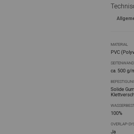
Technis
Allgem
MATERIAL
PVC (Polyvi
SEITENWAN
ca. 500 g/
BEFESTIGUN
Solide Gum
Klettversc
WASSERBEST
100%
OVERLAP-SY
Ja