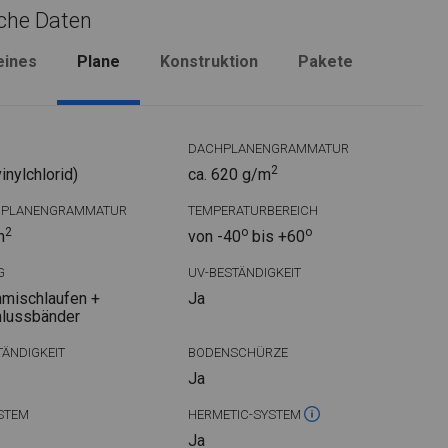
che Daten
eines
Plane
Konstruktion
Pakete
DACHPLANENGRAMMATUR
2
nylchlorid)
ca. 620 g/m
DPLANENGRAMMATUR
TEMPERATURBEREICH
2
o
o
m
von -40
bis +60
G
UV-BESTÄNDIGKEIT
mischlaufen +
Ja
hlussbänder
ÄNDIGKEIT
BODENSCHÜRZE
Ja
STEM
HERMETIC-SYSTEM
Ja