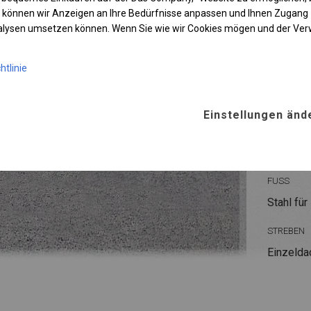
 können wir Anzeigen an Ihre Bedürfnisse anpassen und Ihnen Zugan
nalysen umsetzen können. Wenn Sie wie wir Cookies mögen und der Ve
KONST
htlinie
POLAR
Einstellungen änd
ROHRE
Stahl ca.
FUSS
Stahl
für
STREBEN
Einzelda