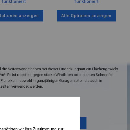
funktioniert
funktioniert
 Optionen anzeigen
Alle Optionen anzeigen
 die Seitenwände haben bei dieser Eindeckungsart ein Flächengewicht
/m². Es ist resistent gegen starke Windböen oder starken Schneefall.
 Plane kann sowohl in ganzjährigen Garagenzelten als auch in
rzelten verwendet werden.
Einzelheiten ansehen
Plane ändern
benötigen wir Ihre Zustimmung zur