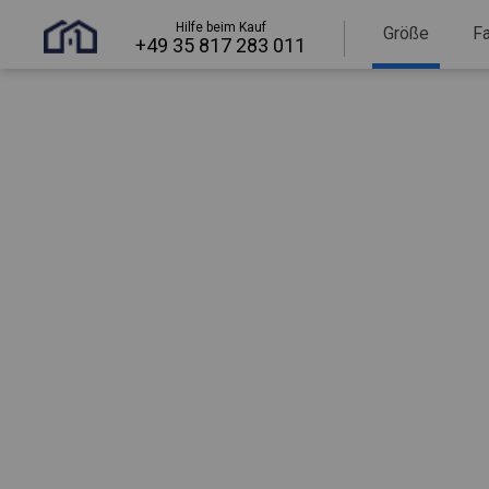
Hilfe beim Kauf
Größe
F
+49 35 817 283 011