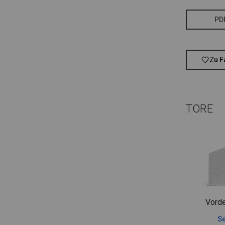
PD
Zu F
TORE
Vorde
Se