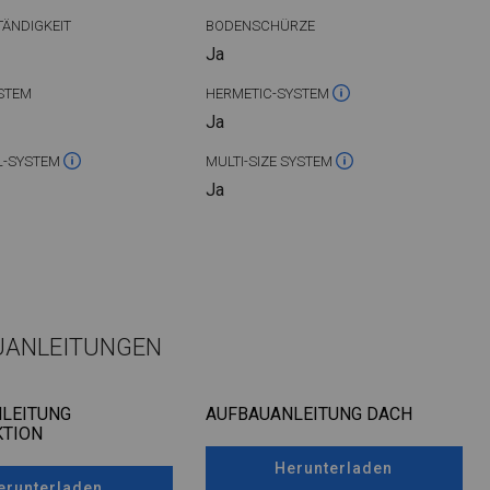
ÄNDIGKEIT
BODENSCHÜRZE
Ja
STEM
HERMETIC-SYSTEM
Ja
L-SYSTEM
MULTI-SIZE SYSTEM
Ja
UANLEITUNGEN
LEITUNG
AUFBAUANLEITUNG DACH
TION
Herunterladen
erunterladen