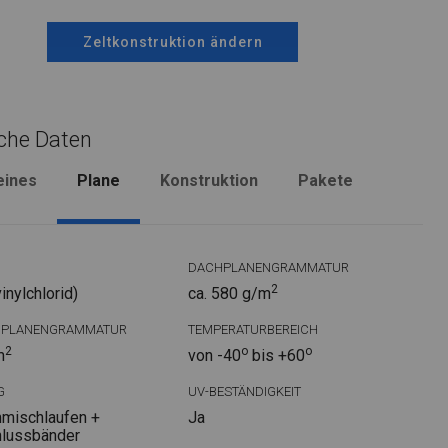
Zeltkonstruktion ändern
che Daten
eines
Plane
Konstruktion
Pakete
DACHPLANENGRAMMATUR
2
nylchlorid)
ca. 580 g/m
DPLANENGRAMMATUR
TEMPERATURBEREICH
2
o
o
m
von -40
bis +60
G
UV-BESTÄNDIGKEIT
mischlaufen +
Ja
hlussbänder