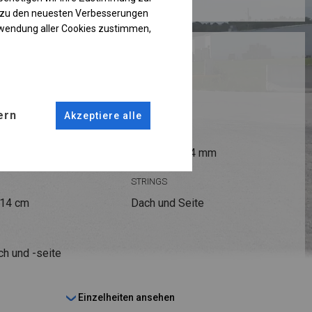
g zu den neuesten Verbesserungen
rwendung aller Cookies zustimmen,
RUKTION
ern
Akzeptiere alle
ANSCHLÜSSE
fi 50 mm
Stahl ca.
fi 54 mm
STRINGS
 14 cm
Dach und Seite
ch und -seite
Einzelheiten ansehen