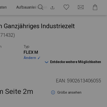
aten
Aufbauanleitungen
 Ganzjähriges Industriezelt
 271432)
n
Typ
FLEX M
Ändern
Entdecke weitere Möglichkeiten
EAN: 5902613406055
 Seite 2m
Größe ansehen