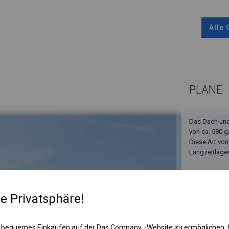
Alle
PLANE
Das Dach und
von ca. 580 g
Diese Art von
Langzeitlage
re Privatsphäre!
 bequemes Einkaufen auf der Das Company, -Website zu ermöglichen, 