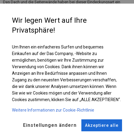
Das Dach und die Seitenwände haben bei dieser Eindeckungsart ein
Flächengewicht von ca. 580 g/m². Es ist resistent gegen starke Windböen
oder starken Schneefall. Diese Art von Plane kann sowohl in ganzjährigen
Wir legen Wert auf Ihre
Garagenzelten als auch in Langzeitlagerzelten verwendet werden.
Privatsphäre!
Einzelheiten ansehen
Um Ihnen ein einfacheres Surfen und bequemes
Einkaufen auf der Das Company, -Website zu
Plane ändern
ermöglichen, benötigen wir Ihre Zustimmung zur
Verwendung von Cookies. Dank ihnen können wir
Anzeigen an Ihre Bedürfnisse anpassen und Ihnen
Zugang zu den neuesten Verbesserungen verschaffen,
KONSTRUKTION
die wir dank unserer Analysen umsetzen können. Wenn
Sie wie wir Cookies mögen und der Verwendung aller
POLAR PLUS
Cookies zustimmen, klicken Sie auf „ALLE AKZEPTIEREN“.
Weitere Informationen zur Cookie-Richtlinie
ROHRE
ANSCHLÜSSE
Einstellungen ändern
Akzeptiere alle
Stahl ca.
fi 50 mm
Stahl ca.
fi 54 mm