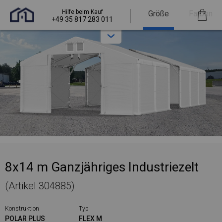
Hilfe beim Kauf
Größe
Farben
+49 35 817 283 011
8x14 m Ganzjähriges Industriezelt
(Artikel 304885)
Konstruktion
Typ
POLAR PLUS
FLEX M