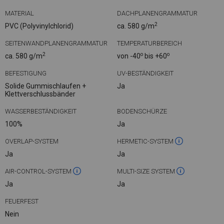
MATERIAL
DACHPLANENGRAMMATUR
2
PVC (Polyvinylchlorid)
ca. 580 g/m
SEITENWANDPLANENGRAMMATUR
TEMPERATURBEREICH
2
o
o
ca. 580 g/m
von -40
bis +60
BEFESTIGUNG
UV-BESTÄNDIGKEIT
Solide Gummischlaufen +
Ja
Klettverschlussbänder
WASSERBESTÄNDIGKEIT
BODENSCHÜRZE
100%
Ja
OVERLAP-SYSTEM
HERMETIC-SYSTEM
Ja
Ja
AIR-CONTROL-SYSTEM
MULTI-SIZE SYSTEM
Ja
Ja
FEUERFEST
Nein