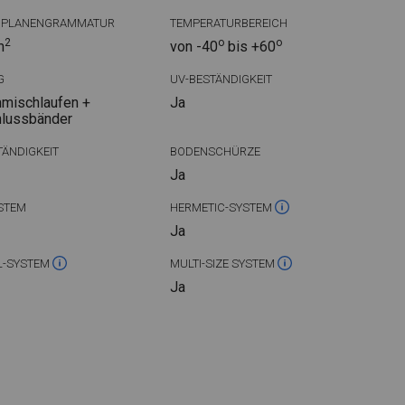
DPLANENGRAMMATUR
TEMPERATURBEREICH
2
o
o
m
von -40
bis +60
G
UV-BESTÄNDIGKEIT
mischlaufen +
Ja
hlussbänder
ÄNDIGKEIT
BODENSCHÜRZE
Ja
STEM
HERMETIC-SYSTEM
Ja
L-SYSTEM
MULTI-SIZE SYSTEM
Ja