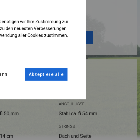
Einzelheiten ansehen
benötigen wir Ihre Zustimmung zur
g zu den neuesten Verbesserungen
rwendung aller Cookies zustimmen,
Plane ändern
RUKTION
ern
Akzeptiere alle
ANSCHLÜSSE
fi 50 mm
Stahl ca.
fi 54 mm
STRINGS
 14 cm
Dach und Seite