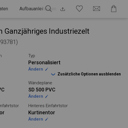
aten
Aufbauanleitungen
 Ganzjähriges Industriezelt
 593781)
n
Typ
Personalisiert
Ändern
Zusätzliche Optionen ausblenden
Wändeplane
VC
SD 500 PVC
Ändern
nfahrtstor
Hinteres Einfahrtstor
or
Kurtinentor
Ändern