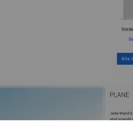
Vorde
Se
Alle
PLANE
Jede Wand bes
sind sowohl i
sodass Sie s
und andere Ve