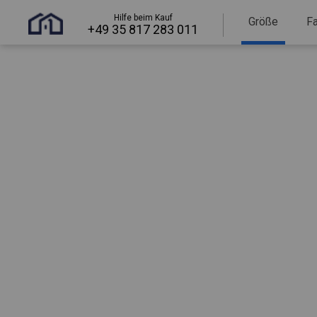
Hilfe beim Kauf
Größe
F
+49 35 817 283 011