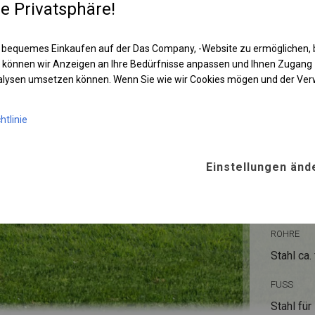
re Privatsphäre!
 bequemes Einkaufen auf der Das Company, -Website zu ermöglichen, 
 können wir Anzeigen an Ihre Bedürfnisse anpassen und Ihnen Zugan
nalysen umsetzen können. Wenn Sie wie wir Cookies mögen und der Ve
htlinie
KONST
Einstellungen änd
POLAR
ROHRE
Stahl ca.
FUSS
Stahl
für