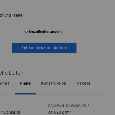
ch und -seite
Einzelheiten ansehen
Zeltkonstruktion ändern
che Daten
eines
Plane
Konstruktion
Pakete
DACHPLANENGRAMMATUR
2
nylchlorid)
ca. 620 g/m