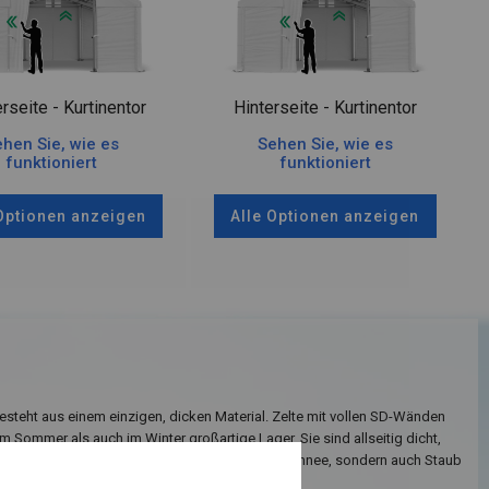
rseite - Kurtinentor
Hinterseite - Kurtinentor
hen Sie, wie es
Sehen Sie, wie es
funktioniert
funktioniert
 Optionen anzeigen
Alle Optionen anzeigen
teht aus einem einzigen, dicken Material. Zelte mit vollen SD-Wänden
m Sommer als auch im Winter großartige Lager. Sie sind allseitig dicht,
icher sein können, dass nicht nur Regen oder Schnee, sondern auch Staub
runreinigungen nicht hineinfallen.