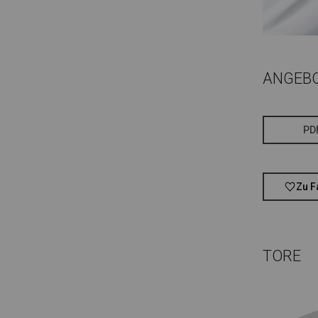
ANGEB
PD
Zu F
TORE