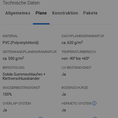
Technische Daten
Allgemeines
Plane
Konstruktion
Pakete
MATERIAL
DACHPLANENGRAMMATUR
2
PVC (Polyvinylchlorid)
ca. 620 g/m
SEITENWANDPLANENGRAMMATUR
TEMPERATURBEREICH
2
o
o
ca. 500 g/m
von -40
bis +60
BEFESTIGUNG
UV-BESTÄNDIGKEIT
Solide Gummischlaufen +
Ja
Klettverschlussbänder
WASSERBESTÄNDIGKEIT
BODENSCHÜRZE
100%
Ja
OVERLAP-SYSTEM
HERMETIC-SYSTEM
Ja
Ja