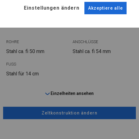
KONSTRUKTION
Einstellungen ändern
Akzeptiere alle
WINTER
ROHRE
ANSCHLÜSSE
Stahl ca.
fi 50 mm
Stahl ca.
fi 54 mm
FUSS
Stahl
für 14 cm
Einzelheiten ansehen
Zeltkonstruktion ändern