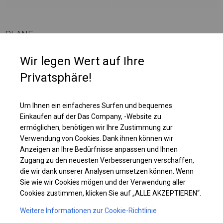
PLANE
Wir legen Wert auf Ihre
Każda ze ścian jest wyposażona we wbudowaną siatkę przepuszczającą
powietrze. Nad każdym z takich siateczkowych okien znajduje się roleta,
Privatsphäre!
która na całej długości posiada rzepy. Rzepy te, po rozwinięciu rolety
idealnie przylegają do ścianki, tworząc zamkniętą całość. Dlatego
namioty z takimi ściankami można wykorzystywać w dwojaki sposób - i
Um Ihnen ein einfacheres Surfen und bequemes
jako namioty imprezowe czy ogrodowe, ustawiając w środku stoliki i
Einkaufen auf der Das Company, -Website zu
krzesła, i jako składziki do magazynowania.
ermöglichen, benötigen wir Ihre Zustimmung zur
Verwendung von Cookies. Dank ihnen können wir
Anzeigen an Ihre Bedürfnisse anpassen und Ihnen
Einzelheiten ansehen
Zugang zu den neuesten Verbesserungen verschaffen,
die wir dank unserer Analysen umsetzen können. Wenn
Sie wie wir Cookies mögen und der Verwendung aller
Plane ändern
Cookies zustimmen, klicken Sie auf „ALLE AKZEPTIEREN“.
Weitere Informationen zur Cookie-Richtlinie