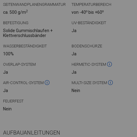
SEITENWANDPLANENGRAMMATUR
TEMPERATURBEREICH
2
o
o
ca. 500 g/m
von -40
bis +60
BEFESTIGUNG
UV-BESTÄNDIGKEIT
Solide Gummischlaufen +
Ja
Klettverschlussbänder
WASSERBESTÄNDIGKEIT
BODENSCHÜRZE
100%
Ja
OVERLAP-SYSTEM
HERMETIC-SYSTEM
Ja
Ja
AIR-CONTROL-SYSTEM
MULTI-SIZE SYSTEM
Ja
Nein
FEUERFEST
Nein
AUFBAUANLEITUNGEN