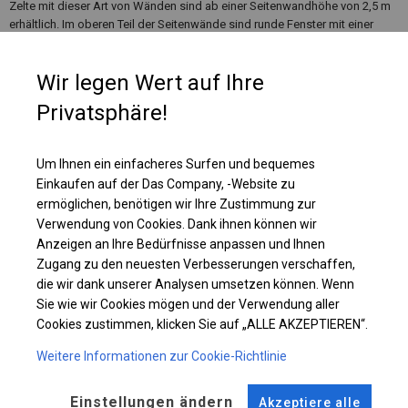
Zelte mit dieser Art von Wänden sind ab einer Seitenwandhöhe von 2,5 m
erhältlich. Im oberen Teil der Seitenwände sind runde Fenster mit einer
Größe von ca. 39 cm angebracht. Dank dieser Platzierung ist das Innere
des Zeltes beleuchtet, aber für Außenstehende unsichtbar.
Wir legen Wert auf Ihre
Privatsphäre!
Einzelheiten ansehen
Um Ihnen ein einfacheres Surfen und bequemes
Plane ändern
Einkaufen auf der Das Company, -Website zu
ermöglichen, benötigen wir Ihre Zustimmung zur
Verwendung von Cookies. Dank ihnen können wir
Anzeigen an Ihre Bedürfnisse anpassen und Ihnen
KONSTRUKTION
Zugang zu den neuesten Verbesserungen verschaffen,
die wir dank unserer Analysen umsetzen können. Wenn
WINTER
Sie wie wir Cookies mögen und der Verwendung aller
Cookies zustimmen, klicken Sie auf „ALLE AKZEPTIEREN“.
Weitere Informationen zur Cookie-Richtlinie
ROHRE
ANSCHLÜSSE
Stahl ca.
fi 50 mm
Stahl ca.
fi 54 mm
Einstellungen ändern
Akzeptiere alle