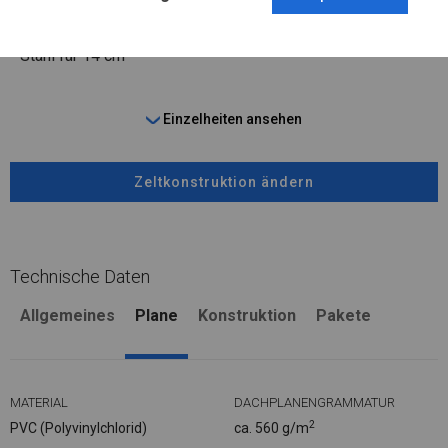
FUSS
Stahl
für 14 cm
Einzelheiten ansehen
Zeltkonstruktion ändern
Technische Daten
Allgemeines
Plane
Konstruktion
Pakete
MATERIAL
DACHPLANENGRAMMATUR
2
PVC (Polyvinylchlorid)
ca. 560 g/m