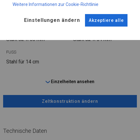
Weitere Informationen zur Cookie-Richtlinie
WINTER
Einstellungen ändern
Akzeptiere alle
ROHRE
ANSCHLÜSSE
Stahl ca.
fi 50 mm
Stahl ca.
fi 54 mm
FUSS
Stahl
für 14 cm
Einzelheiten ansehen
Zeltkonstruktion ändern
Technische Daten