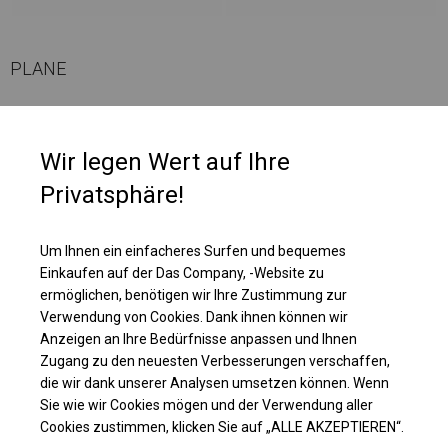
PLANE
Diese Planenart ist ab einer Höhe von 2,5 m erhältlich. Oben im Zelt sind
runde Fenster angebracht. Zusätzlich hat das Dach sehr große,
Wir legen Wert auf Ihre
vollständig transparente Fenster. Es ist eine großartige Lösung für
Privatsphäre!
Werkstattzelte, in denen eine Beleuchtung erforderlich ist, wir jedoch nicht
möchten, dass das, was wir tun, für Außenstehende sichtbar ist.
Um Ihnen ein einfacheres Surfen und bequemes
Einzelheiten ansehen
Einkaufen auf der Das Company, -Website zu
ermöglichen, benötigen wir Ihre Zustimmung zur
Verwendung von Cookies. Dank ihnen können wir
Plane ändern
Anzeigen an Ihre Bedürfnisse anpassen und Ihnen
Zugang zu den neuesten Verbesserungen verschaffen,
die wir dank unserer Analysen umsetzen können. Wenn
Sie wie wir Cookies mögen und der Verwendung aller
Cookies zustimmen, klicken Sie auf „ALLE AKZEPTIEREN“.
KONSTRUKTION