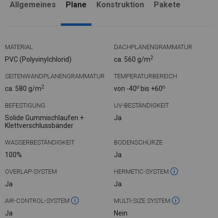
Allgemeines
Plane
Konstruktion
Pakete
MATERIAL
DACHPLANENGRAMMATUR
2
PVC (Polyvinylchlorid)
ca. 560 g/m
SEITENWANDPLANENGRAMMATUR
TEMPERATURBEREICH
2
o
o
ca. 580 g/m
von -40
bis +60
BEFESTIGUNG
UV-BESTÄNDIGKEIT
Solide Gummischlaufen +
Ja
Klettverschlussbänder
WASSERBESTÄNDIGKEIT
BODENSCHÜRZE
100%
Ja
OVERLAP-SYSTEM
HERMETIC-SYSTEM
Ja
Ja
AIR-CONTROL-SYSTEM
MULTI-SIZE SYSTEM
Ja
Nein