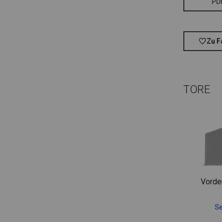
PD
Zu F
TORE
Vorde
Se