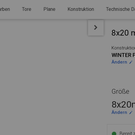
arben
Tore
Plane
Konstruktion
Technische D
8x20 m
Konstruktio
WINTER 
Ändern
Größe
8x20m
Ändern
Bereit