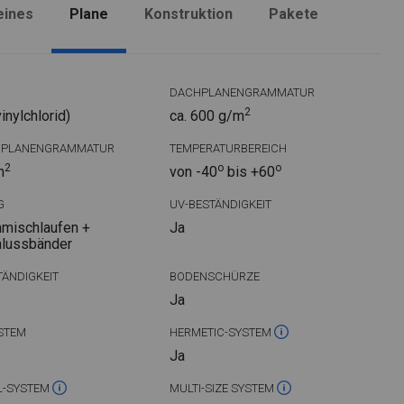
eines
Plane
Konstruktion
Pakete
DACHPLANENGRAMMATUR
2
nylchlorid)
ca. 600 g/m
DPLANENGRAMMATUR
TEMPERATURBEREICH
2
o
o
m
von -40
bis +60
G
UV-BESTÄNDIGKEIT
mischlaufen +
Ja
hlussbänder
ÄNDIGKEIT
BODENSCHÜRZE
Ja
STEM
HERMETIC-SYSTEM
Ja
L-SYSTEM
MULTI-SIZE SYSTEM