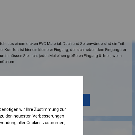
teht aus einem dicken PVC-Material. Dach und Seitenwände sind ein Teil.
her Komfort ist hier ein kleinerer Eingang, der sich neben dem Eingangstor
durch müssen Sie nicht jedes Mal einen größeren Eingang öffnen, wenn
 möchten.
Einzelheiten ansehen
Plane ändern
benötigen wir Ihre Zustimmung zur
g zu den neuesten Verbesserungen
rwendung aller Cookies zustimmen,
RUKTION