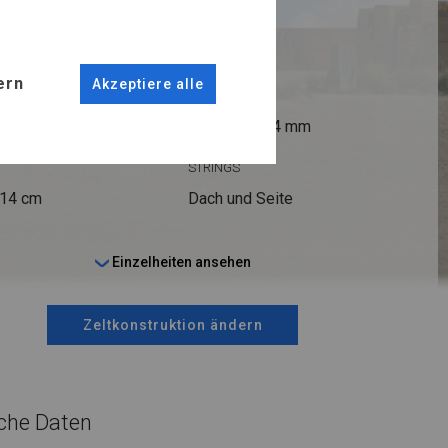
R PLUS
ern
Akzeptiere alle
ANSCHLÜSSE
fi 50 mm
Stahl ca.
fi 54 mm
STRINGS
 14 cm
Dach und Seite
Einzelheiten ansehen
Zeltkonstruktion ändern
che Daten