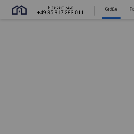
Hilfe beim Kauf
Größe
F
+49 35 817 283 011