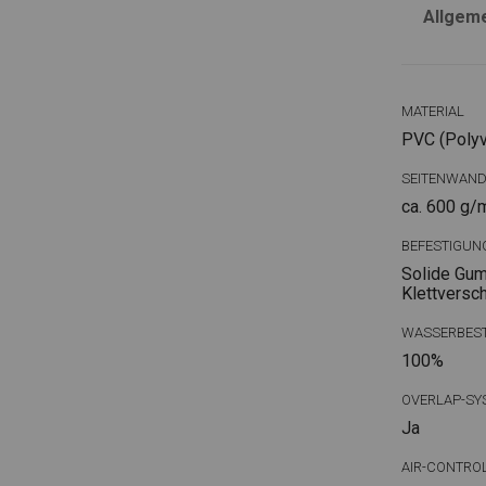
Allgem
MATERIAL
PVC (Polyvi
SEITENWAN
ca. 600 g/
BEFESTIGUN
Solide Gum
Klettversc
WASSERBEST
100%
OVERLAP-SY
Ja
AIR-CONTRO