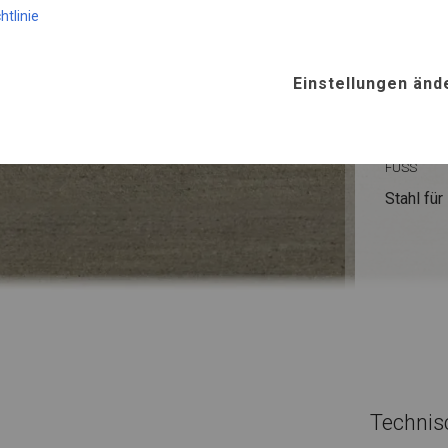
htlinie
WINTE
Einstellungen änd
ROHRE
Stahl ca.
FUSS
Stahl
für
Technis