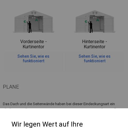
Vorderseite -
Hinterseite -
Kurtinentor
Kurtinentor
Sehen Sie, wie es
Sehen Sie, wie es
funktioniert
funktioniert
PLANE
Das Dach und die Seitenwände haben bei dieser Eindeckungsart ein
Flächengewicht von ca. 580 g/m². Es ist resistent gegen starke Windböen
oder starken Schneefall. Diese Art von Plane kann sowohl in ganzjährigen
Garagenzelten als auch in Langzeitlagerzelten verwendet werden.
Wir legen Wert auf Ihre