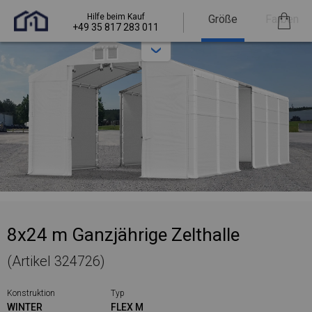
Hilfe beim Kauf
Größe
Farben
+49 35 817 283 011
8x24 m Ganzjährige Zelthalle
(Artikel 324726)
Konstruktion
Typ
WINTER
FLEX M