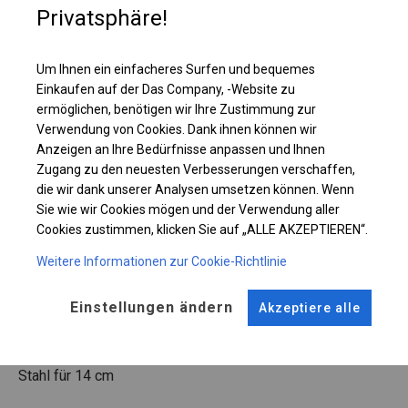
Privatsphäre!
Einzelheiten ansehen
Um Ihnen ein einfacheres Surfen und bequemes
Einkaufen auf der Das Company, -Website zu
Plane ändern
ermöglichen, benötigen wir Ihre Zustimmung zur
Verwendung von Cookies. Dank ihnen können wir
Anzeigen an Ihre Bedürfnisse anpassen und Ihnen
Zugang zu den neuesten Verbesserungen verschaffen,
KONSTRUKTION
die wir dank unserer Analysen umsetzen können. Wenn
Sie wie wir Cookies mögen und der Verwendung aller
WINTER
Cookies zustimmen, klicken Sie auf „ALLE AKZEPTIEREN“.
Weitere Informationen zur Cookie-Richtlinie
ROHRE
ANSCHLÜSSE
Einstellungen ändern
Akzeptiere alle
Stahl ca.
fi 50 mm
Stahl ca.
fi 54 mm
FUSS
Stahl
für 14 cm