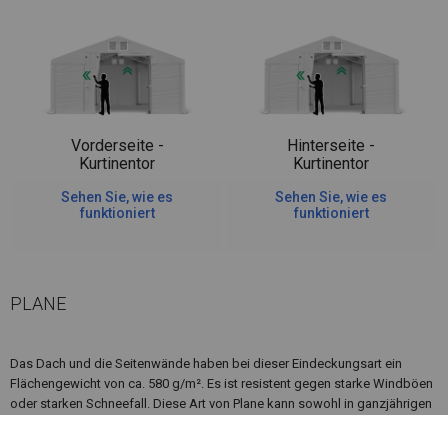
Vorderseite -
Hinterseite -
Kurtinentor
Kurtinentor
Sehen Sie, wie es
Sehen Sie, wie es
funktioniert
funktioniert
PLANE
Das Dach und die Seitenwände haben bei dieser Eindeckungsart ein
Flächengewicht von ca. 580 g/m². Es ist resistent gegen starke Windböen
oder starken Schneefall. Diese Art von Plane kann sowohl in ganzjährigen
Garagenzelten als auch in Langzeitlagerzelten verwendet werden.