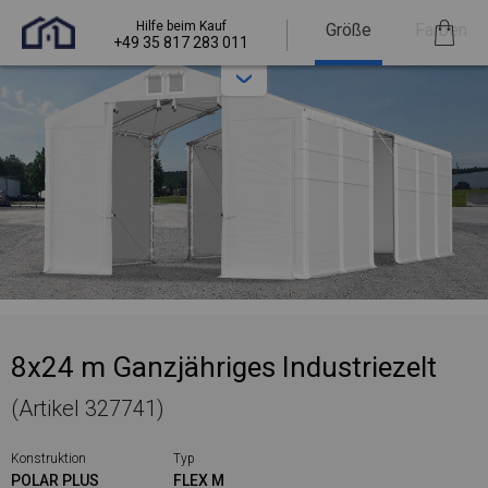
Hilfe beim Kauf
Größe
Farben
+49 35 817 283 011
8x24 m Ganzjähriges Industriezelt
(Artikel 327741)
Konstruktion
Typ
POLAR PLUS
FLEX M