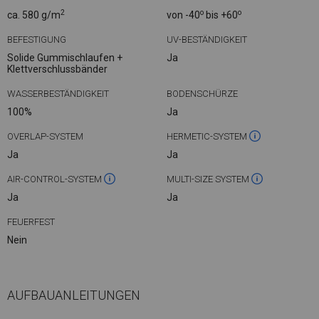
2
o
o
ca. 580 g/m
von -40
bis +60
BEFESTIGUNG
UV-BESTÄNDIGKEIT
Solide Gummischlaufen +
Ja
Klettverschlussbänder
WASSERBESTÄNDIGKEIT
BODENSCHÜRZE
100%
Ja
OVERLAP-SYSTEM
HERMETIC-SYSTEM
Ja
Ja
AIR-CONTROL-SYSTEM
MULTI-SIZE SYSTEM
Ja
Ja
FEUERFEST
Nein
AUFBAUANLEITUNGEN