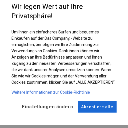
Wir legen Wert auf Ihre
Einzelheiten ansehen
Privatsphäre!
Plane ändern
Um Ihnen ein einfacheres Surfen und bequemes
Einkaufen auf der Das Company, -Website zu
ermöglichen, benötigen wir Ihre Zustimmung zur
Verwendung von Cookies. Dank ihnen können wir
KONSTRUKTION
Anzeigen an Ihre Bedürfnisse anpassen und Ihnen
Zugang zu den neuesten Verbesserungen verschaffen,
POLAR PLUS
die wir dank unserer Analysen umsetzen können. Wenn
Sie wie wir Cookies mögen und der Verwendung aller
Cookies zustimmen, klicken Sie auf „ALLE AKZEPTIEREN“.
ROHRE
ANSCHLÜSSE
Weitere Informationen zur Cookie-Richtlinie
Stahl ca.
fi 50 mm
Stahl ca.
fi 54 mm
Einstellungen ändern
Akzeptiere alle
FUSS
STRINGS
Stahl
für 14 cm
Dach und Seite