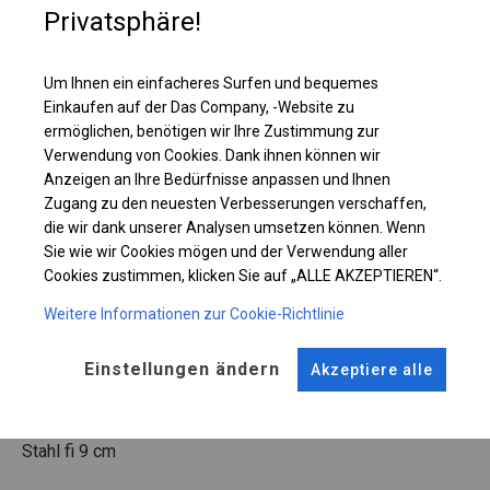
Privatsphäre!
Einzelheiten ansehen
Um Ihnen ein einfacheres Surfen und bequemes
Einkaufen auf der Das Company, -Website zu
Plane ändern
ermöglichen, benötigen wir Ihre Zustimmung zur
Verwendung von Cookies. Dank ihnen können wir
Anzeigen an Ihre Bedürfnisse anpassen und Ihnen
Zugang zu den neuesten Verbesserungen verschaffen,
KONSTRUKTION
die wir dank unserer Analysen umsetzen können. Wenn
Sie wie wir Cookies mögen und der Verwendung aller
SUMMER PLUS
Cookies zustimmen, klicken Sie auf „ALLE AKZEPTIEREN“.
Weitere Informationen zur Cookie-Richtlinie
ROHRE
ANSCHLÜSSE
Einstellungen ändern
Akzeptiere alle
Stahl ca.
fi 38 mm
Stahl ca.
fi 42 mm
FUSS
Stahl
fi 9 cm