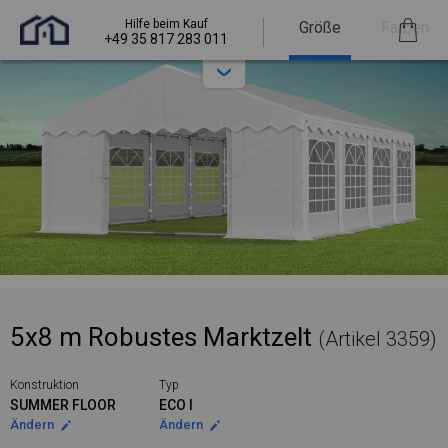
Hilfe beim Kauf
Größe
Farben
+49 35 817 283 011
5x8 m Robustes Marktzelt
(Artikel 3359)
Konstruktion
Typ
SUMMER FLOOR
ECO I
Ändern
Ändern