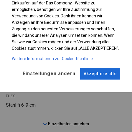
Einkaufen auf der Das Company, -Website zu
ermöglichen, benötigen wir Ihre Zustimmung zur
Plane ändern
Verwendung von Cookies. Dank ihnen können wir
Anzeigen an Ihre Bedürfnisse anpassen und Ihnen
Zugang zu den neuesten Verbesserungen verschaffen,
die wir dank unserer Analysen umsetzen können. Wenn
KONSTRUKTION
Sie wie wir Cookies mögen und der Verwendung aller
Cookies zustimmen, klicken Sie auf „ALLE AKZEPTIEREN“.
SUMMER FLOOR
Weitere Informationen zur Cookie-Richtlinie
Einstellungen ändern
Akzeptiere alle
ROHRE
ANSCHLÜSSE
Stahl ca.
fi 38 mm
Stahl ca.
fi 42 mm
FUSS
Stahl
fi 6-9 cm
Einzelheiten ansehen