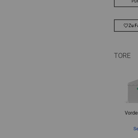
PD
Zu F
TORE
Vorde
Se