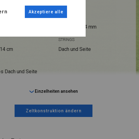
ern
Akzeptiere alle
ANSCHLÜSSE
fi 50 mm
Stahl ca.
fi 54 mm
STRINGS
 14 cm
Dach und Seite
s Dach und Seite
Einzelheiten ansehen
Zeltkonstruktion ändern