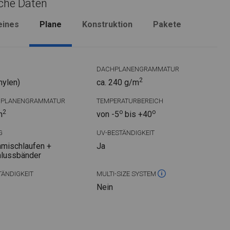
che Daten
eines
Plane
Konstruktion
Pakete
DACHPLANENGRAMMATUR
2
hylen)
ca. 240 g/m
DPLANENGRAMMATUR
TEMPERATURBEREICH
2
o
o
m
von -5
bis +40
G
UV-BESTÄNDIGKEIT
mischlaufen +
Ja
hlussbänder
ÄNDIGKEIT
MULTI-SIZE SYSTEM
Nein