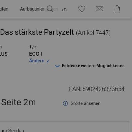
aten
Aufbauanleitungen
Das stärkste Partyzelt
(Artikel 7447)
n
Typ
LUS
ECO I
Ändern
Entdecke weitere Möglichkeiten
EAN: 5902426333654
Seite 2m
Größe ansehen
 zum Senden