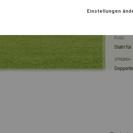
Einstellungen änd
ROHRE
Stahl ca.
FUSS
Stahl
für
STREBEN
Doppelte