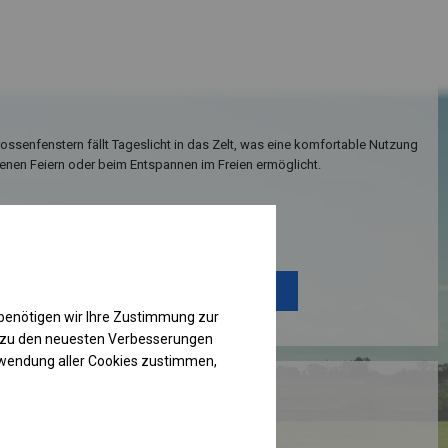
ssenfenstern fällt Tageslicht in das Zelt, was eine komfortable Nutzung
enen Feiern oder beim Entspannen im Freien ermöglicht.
Einzelheiten ansehen
Plane ändern
benötigen wir Ihre Zustimmung zur
g zu den neuesten Verbesserungen
rwendung aller Cookies zustimmen,
RUKTION
 PLUS