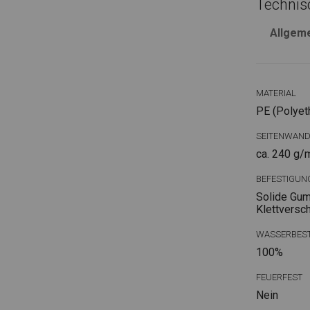
Technis
Allgem
MATERIAL
PE (Polyet
SEITENWAN
ca. 240 g/
BEFESTIGUN
Solide Gum
Klettversc
WASSERBEST
100%
FEUERFEST
Nein