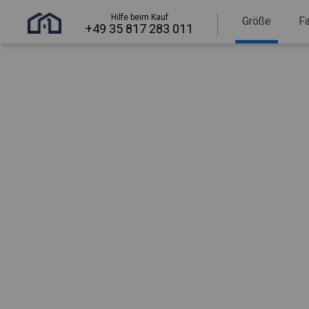
Hilfe beim Kauf
Größe
F
+49 35 817 283 011