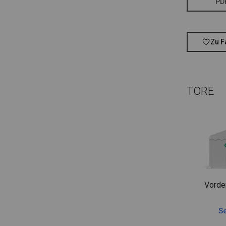
PD
Zu F
TORE
Vorde
Se