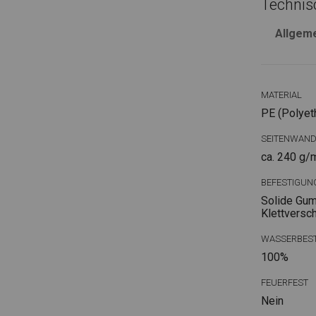
Technis
Allgem
MATERIAL
PE (Polyet
SEITENWAN
ca. 240 g/
BEFESTIGUN
Solide Gum
Klettversc
WASSERBEST
100%
FEUERFEST
Nein