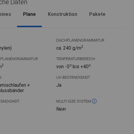
che Daten
eines
Plane
Konstruktion
Pakete
DACHPLANENGRAMMATUR
2
hylen)
ca. 240 g/m
DPLANENGRAMMATUR
TEMPERATURBEREICH
2
o
o
m
von -5
bis +40
G
UV-BESTÄNDIGKEIT
mischlaufen +
Ja
hlussbänder
ÄNDIGKEIT
MULTI-SIZE SYSTEM
Nein