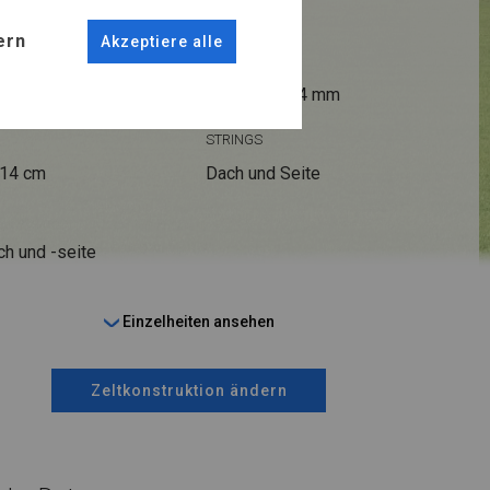
ern
Akzeptiere alle
ANSCHLÜSSE
fi 50 mm
Stahl ca.
fi 54 mm
STRINGS
 14 cm
Dach und Seite
ch und -seite
Einzelheiten ansehen
Zeltkonstruktion ändern