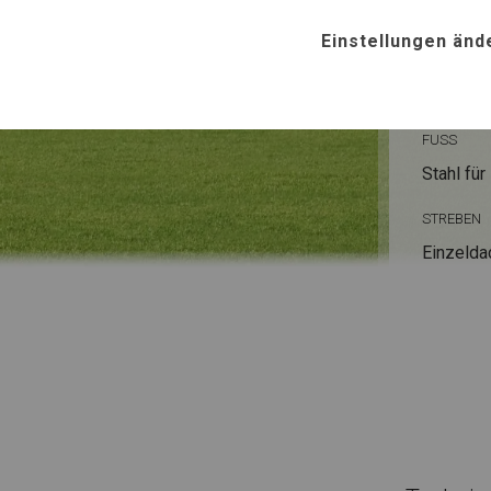
Einstellungen änd
ROHRE
Stahl ca.
FUSS
Stahl
für
STREBEN
Einzelda