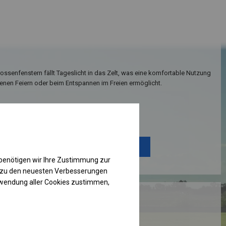
ssenfenstern fällt Tageslicht in das Zelt, was eine komfortable Nutzung
enen Feiern oder beim Entspannen im Freien ermöglicht.
Einzelheiten ansehen
Plane ändern
benötigen wir Ihre Zustimmung zur
g zu den neuesten Verbesserungen
rwendung aller Cookies zustimmen,
RUKTION