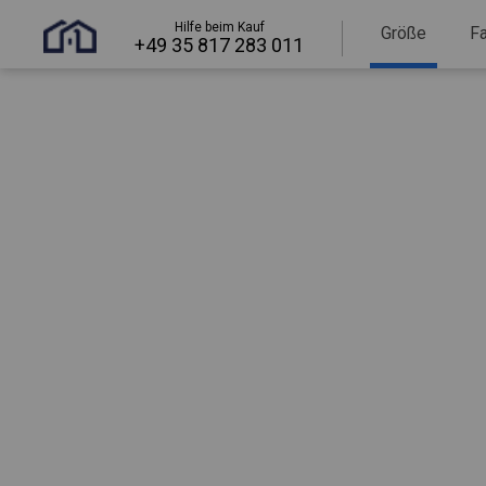
Hilfe beim Kauf
Größe
F
+49 35 817 283 011