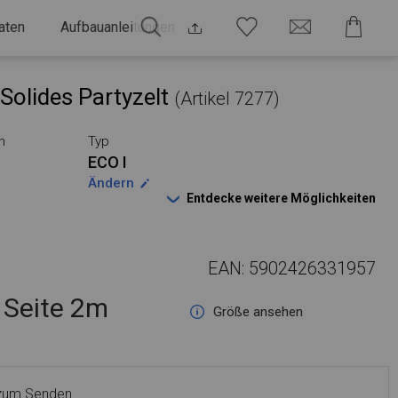
aten
Aufbauanleitungen
Solides Partyzelt
(Artikel 7277)
n
Typ
ECO I
Ändern
Entdecke weitere Möglichkeiten
EAN: 5902426331957
Seite 2m
Größe ansehen
 zum Senden