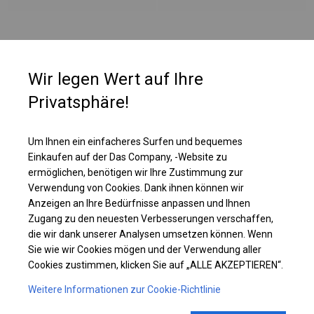
PLANE
Wir legen Wert auf Ihre
Die Plane eignet sich perfekt für die Organisation von Outdoor-Events,
Privatsphäre!
Banketten oder Festivals. Sie ist ein idealer Schutz für Catering und
geladene Gäste bei Hochzeiten, Kommunionen, Picknicks und anderen
besonderen Anlässen. Es kann auch als Pavillon, Garten- oder
Um Ihnen ein einfacheres Surfen und bequemes
Terrassenzelt verwendet werden. Das Zelt kann auch als Gewerbefläche
Einkaufen auf der Das Company, -Website zu
und zusätzlicher Platz in Ihren Räumlichkeiten genutzt werden.
ermöglichen, benötigen wir Ihre Zustimmung zur
Verwendung von Cookies. Dank ihnen können wir
Anzeigen an Ihre Bedürfnisse anpassen und Ihnen
Einzelheiten ansehen
Zugang zu den neuesten Verbesserungen verschaffen,
die wir dank unserer Analysen umsetzen können. Wenn
Plane ändern
Sie wie wir Cookies mögen und der Verwendung aller
Cookies zustimmen, klicken Sie auf „ALLE AKZEPTIEREN“.
Weitere Informationen zur Cookie-Richtlinie