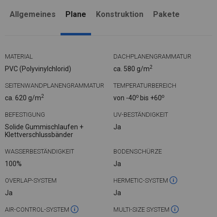
Allgemeines
Plane
Konstruktion
Pakete
MATERIAL
DACHPLANENGRAMMATUR
2
PVC (Polyvinylchlorid)
ca. 580 g/m
SEITENWANDPLANENGRAMMATUR
TEMPERATURBEREICH
2
o
o
ca. 620 g/m
von -40
bis +60
BEFESTIGUNG
UV-BESTÄNDIGKEIT
Solide Gummischlaufen +
Ja
Klettverschlussbänder
WASSERBESTÄNDIGKEIT
BODENSCHÜRZE
100%
Ja
OVERLAP-SYSTEM
HERMETIC-SYSTEM
Ja
Ja
AIR-CONTROL-SYSTEM
MULTI-SIZE SYSTEM