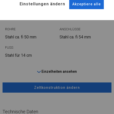
KONSTRUKTION
Einstellungen ändern
Akzeptiere alle
WINTER
ROHRE
ANSCHLÜSSE
Stahl ca.
fi 50 mm
Stahl ca.
fi 54 mm
FUSS
Stahl
für 14 cm
Einzelheiten ansehen
Zeltkonstruktion ändern
Technische Daten