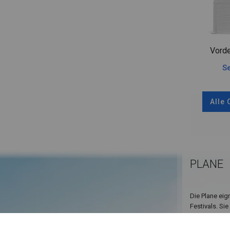
Vorde
Se
Alle
PLANE
Die Plane eig
Festivals. Si
Kommunionen,
Pavillon, Gar