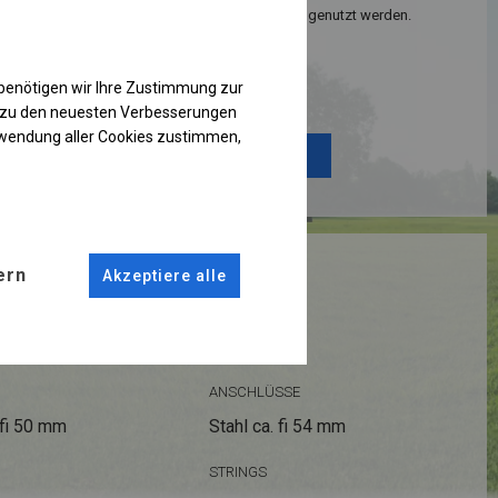
 und zusätzlicher Platz in Ihren Räumlichkeiten genutzt werden.
Einzelheiten ansehen
benötigen wir Ihre Zustimmung zur
g zu den neuesten Verbesserungen
rwendung aller Cookies zustimmen,
Plane ändern
RUKTION
ern
Akzeptiere alle
ANSCHLÜSSE
fi 50 mm
Stahl ca.
fi 54 mm
STRINGS