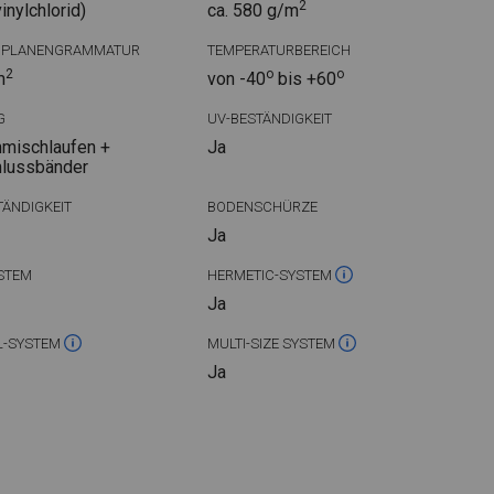
2
nylchlorid)
ca. 580 g/m
DPLANENGRAMMATUR
TEMPERATURBEREICH
2
o
o
m
von -40
bis +60
G
UV-BESTÄNDIGKEIT
mischlaufen +
Ja
hlussbänder
ÄNDIGKEIT
BODENSCHÜRZE
Ja
STEM
HERMETIC-SYSTEM
Ja
L-SYSTEM
MULTI-SIZE SYSTEM
Ja