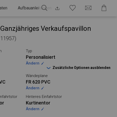
aten
Aufbauanleitungen
Ganzjähriges Verkaufspavillon
 811957)
n
Typ
Personalisiert
Ändern
Zusätzliche Optionen ausblenden
Wändeplane
PVC
FR 620 PVC
Ändern
nfahrtstor
Hinteres Einfahrtstor
or
Kurtinentor
Ändern