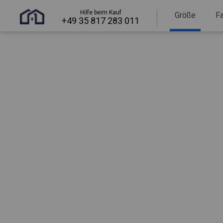
Hilfe beim Kauf
Größe
F
+49 35 817 283 011