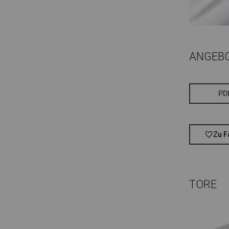
ANGEB
PD
Zu F
TORE