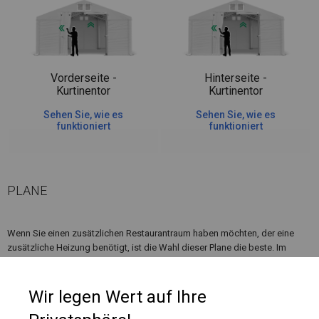
Vorderseite -
Hinterseite -
Kurtinentor
Kurtinentor
Sehen Sie, wie es
Sehen Sie, wie es
funktioniert
funktioniert
PLANE
Wenn Sie einen zusätzlichen Restaurantraum haben möchten, der eine
zusätzliche Heizung benötigt, ist die Wahl dieser Plane die beste. Im
Inneren können Sie Wärmestrahler oder andere Heizungen platzieren, die
ihre Funktionen erfüllen.
Wir legen Wert auf Ihre