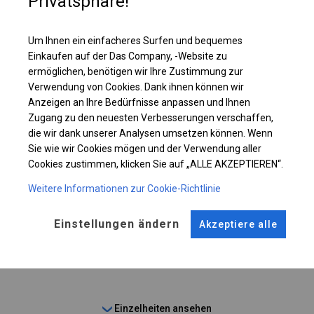
Privatsphäre!
Einzelheiten ansehen
Um Ihnen ein einfacheres Surfen und bequemes
Plane ändern
Einkaufen auf der Das Company, -Website zu
ermöglichen, benötigen wir Ihre Zustimmung zur
Verwendung von Cookies. Dank ihnen können wir
Anzeigen an Ihre Bedürfnisse anpassen und Ihnen
KONSTRUKTION
Zugang zu den neuesten Verbesserungen verschaffen,
die wir dank unserer Analysen umsetzen können. Wenn
SUMMER
Sie wie wir Cookies mögen und der Verwendung aller
Cookies zustimmen, klicken Sie auf „ALLE AKZEPTIEREN“.
Weitere Informationen zur Cookie-Richtlinie
ROHRE
ANSCHLÜSSE
Stahl ca.
fi 38 mm
Stahl ca.
fi 42 mm
Einstellungen ändern
Akzeptiere alle
FUSS
Stahl
fi 6-9 cm
Einzelheiten ansehen