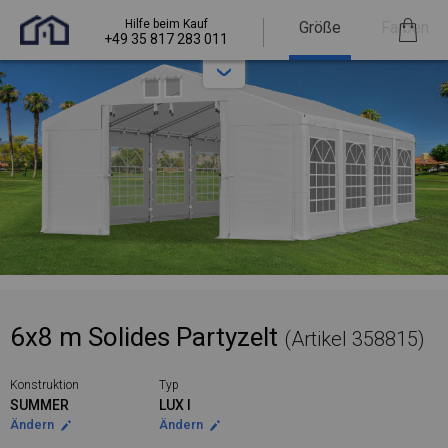
Hilfe beim Kauf
Größe
Farben
+49 35 817 283 011
6x8 m Solides Partyzelt
(Artikel 358815)
Konstruktion
Typ
SUMMER
LUX I
Ändern
Ändern