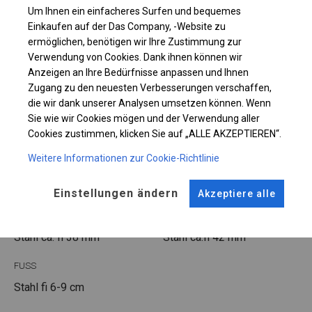
Um Ihnen ein einfacheres Surfen und bequemes
Einkaufen auf der Das Company, -Website zu
Einzelheiten ansehen
ermöglichen, benötigen wir Ihre Zustimmung zur
Verwendung von Cookies. Dank ihnen können wir
Plane ändern
Anzeigen an Ihre Bedürfnisse anpassen und Ihnen
Zugang zu den neuesten Verbesserungen verschaffen,
die wir dank unserer Analysen umsetzen können. Wenn
Sie wie wir Cookies mögen und der Verwendung aller
Cookies zustimmen, klicken Sie auf „ALLE AKZEPTIEREN“.
KONSTRUKTION
Weitere Informationen zur Cookie-Richtlinie
SUMMER
Einstellungen ändern
Akzeptiere alle
ROHRE
ANSCHLÜSSE
Stahl ca.
fi 38 mm
Stahl ca.
fi 42 mm
FUSS
Stahl
fi 6-9 cm