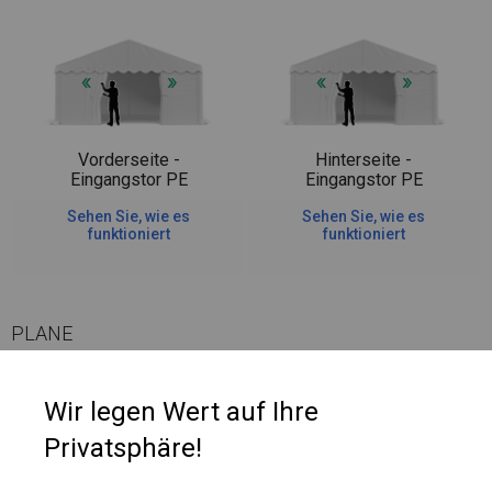
Vorderseite -
Hinterseite -
Eingangstor PE
Eingangstor PE
Sehen Sie, wie es
Sehen Sie, wie es
funktioniert
funktioniert
PLANE
Die Seitenwände haben Netzfenster, die Luft hereinlassen. An jedem
Wir legen Wert auf Ihre
dieser Fenster befindet sich ein Klettrollo, das jederzeit ausgeklappt
Privatsphäre!
werden kann und das Fenster abdeckt, beispielsweise bei Regen oder
wenn Sie das Zeltinnere abdecken möchten.