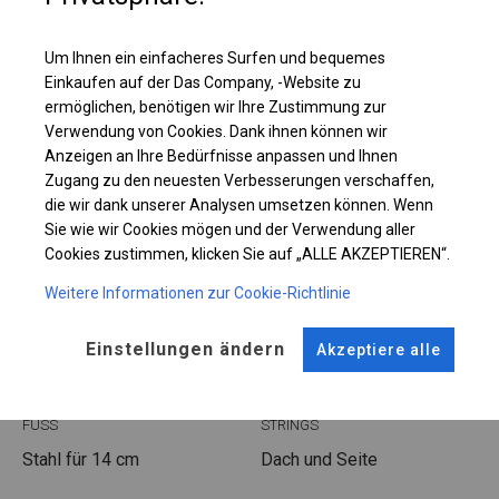
Einzelheiten ansehen
Um Ihnen ein einfacheres Surfen und bequemes
Einkaufen auf der Das Company, -Website zu
ermöglichen, benötigen wir Ihre Zustimmung zur
Plane ändern
Verwendung von Cookies. Dank ihnen können wir
Anzeigen an Ihre Bedürfnisse anpassen und Ihnen
Zugang zu den neuesten Verbesserungen verschaffen,
die wir dank unserer Analysen umsetzen können. Wenn
KONSTRUKTION
Sie wie wir Cookies mögen und der Verwendung aller
Cookies zustimmen, klicken Sie auf „ALLE AKZEPTIEREN“.
POLAR PLUS
Weitere Informationen zur Cookie-Richtlinie
ROHRE
ANSCHLÜSSE
Einstellungen ändern
Akzeptiere alle
Stahl ca.
fi 50 mm
Stahl ca.
fi 54 mm
FUSS
STRINGS
Stahl
für 14 cm
Dach und Seite