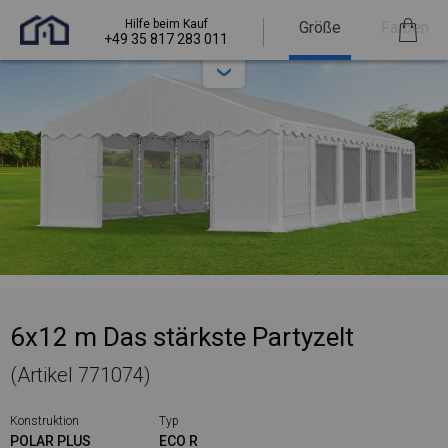
Hilfe beim Kauf
Größe
Farben
+49 35 817 283 011
6x12 m Das stärkste Partyzelt
(Artikel 771074)
Konstruktion
Typ
POLAR PLUS
ECO R