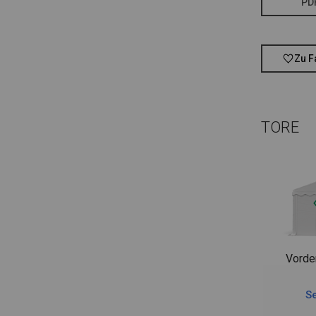
PD
Zu F
TORE
Vorde
Se