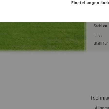
WINTE
Einstellungen änd
ROHRE
Stahl ca.
FUSS
Stahl
für
Technis
Allgem