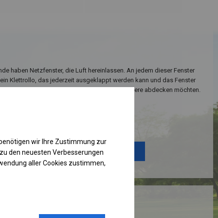
de haben Netzfenster, die Luft hereinlassen. An jedem dieser Fenster
 ein Klettrollo, das jederzeit ausgeklappt werden kann und das Fenster
spielsweise bei Regen oder wenn Sie das Zeltinnere abdecken möchten.
Einzelheiten ansehen
benötigen wir Ihre Zustimmung zur
Plane ändern
g zu den neuesten Verbesserungen
rwendung aller Cookies zustimmen,
RUKTION