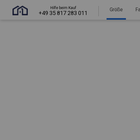
Hilfe beim Kauf
Größe
F
+49 35 817 283 011