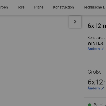
arben
Tore
Plane
Konstruktion
Technische D
6x12 m
Konstruktio
WINTER
Ändern
Größe
6x12m
Ändern
Bereit