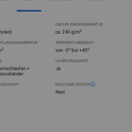
DACHPLANENGRAMMATUR
2
hylen)
ca. 240 g/m
DPLANENGRAMMATUR
TEMPERATURBEREICH
2
o
o
m
von -5
bis +40
G
UV-BESTÄNDIGKEIT
mischlaufen +
Ja
hlussbänder
ÄNDIGKEIT
MULTI-SIZE SYSTEM
Nein