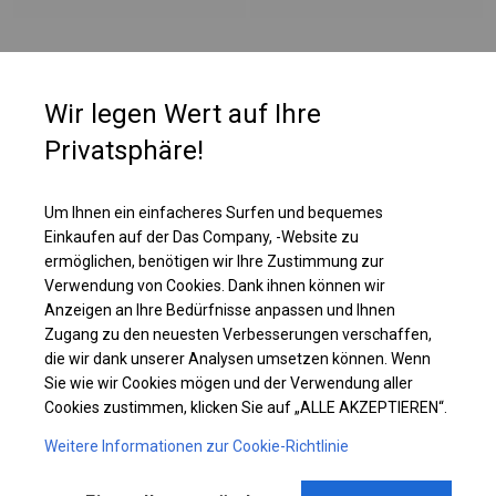
PLANE
Wir legen Wert auf Ihre
Zelte mit dieser Art von Wänden sind ab einer Seitenwandhöhe von 2,5 m
Privatsphäre!
erhältlich. Im oberen Teil der Seitenwände sind runde Fenster mit einer
Größe von ca. 50 cm angebracht. Zusätzlich hat das Dach sehr große,
vollständig transparente Fenster. Dank dieser Lösung ist das Innere des
Um Ihnen ein einfacheres Surfen und bequemes
Zeltes beleuchtet, aber für Außenstehende unsichtbar.
Einkaufen auf der Das Company, -Website zu
ermöglichen, benötigen wir Ihre Zustimmung zur
Verwendung von Cookies. Dank ihnen können wir
Einzelheiten ansehen
Anzeigen an Ihre Bedürfnisse anpassen und Ihnen
Zugang zu den neuesten Verbesserungen verschaffen,
die wir dank unserer Analysen umsetzen können. Wenn
Plane ändern
Sie wie wir Cookies mögen und der Verwendung aller
Cookies zustimmen, klicken Sie auf „ALLE AKZEPTIEREN“.
Weitere Informationen zur Cookie-Richtlinie
KONSTRUKTION