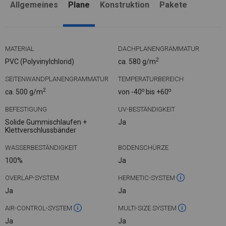
Allgemeines
Plane
Konstruktion
Pakete
MATERIAL
DACHPLANENGRAMMATUR
2
PVC (Polyvinylchlorid)
ca. 580 g/m
SEITENWANDPLANENGRAMMATUR
TEMPERATURBEREICH
2
o
o
ca. 500 g/m
von -40
bis +60
BEFESTIGUNG
UV-BESTÄNDIGKEIT
Solide Gummischlaufen +
Ja
Klettverschlussbänder
WASSERBESTÄNDIGKEIT
BODENSCHÜRZE
100%
Ja
OVERLAP-SYSTEM
HERMETIC-SYSTEM
Ja
Ja
AIR-CONTROL-SYSTEM
MULTI-SIZE SYSTEM
Ja
Ja