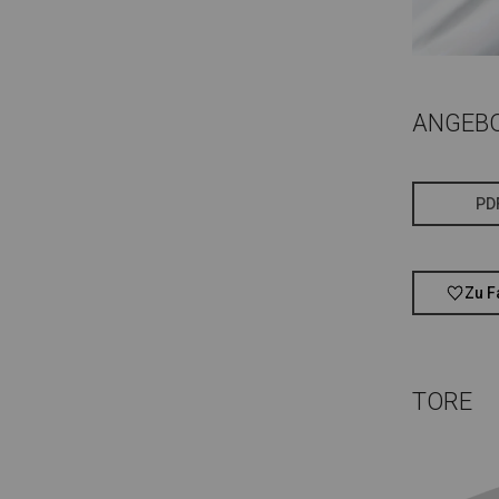
ANGEB
PD
Zu F
TORE