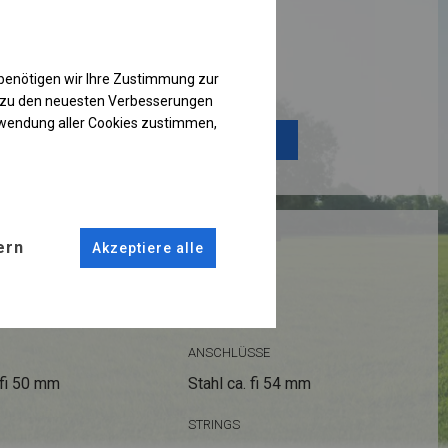
Einzelheiten ansehen
benötigen wir Ihre Zustimmung zur
g zu den neuesten Verbesserungen
rwendung aller Cookies zustimmen,
Plane ändern
RUKTION
ern
Akzeptiere alle
 PLUS
ANSCHLÜSSE
fi 50 mm
Stahl ca.
fi 54 mm
STRINGS