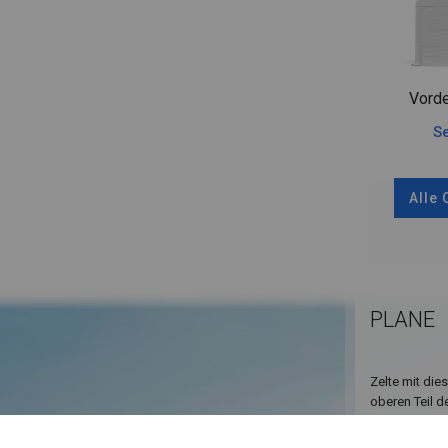
Vorde
Se
Alle
PLANE
Zelte mit die
oberen Teil d
angebracht. Z
Dank dieser L