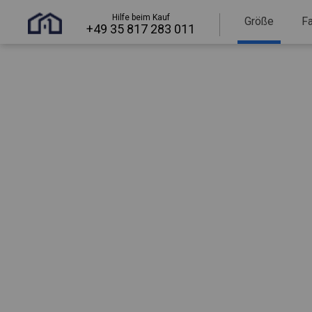
Hilfe beim Kauf
Größe
F
+49 35 817 283 011