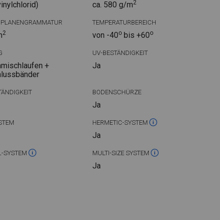
2
nylchlorid)
ca. 580 g/m
DPLANENGRAMMATUR
TEMPERATURBEREICH
2
o
o
m
von -40
bis +60
G
UV-BESTÄNDIGKEIT
mischlaufen +
Ja
hlussbänder
ÄNDIGKEIT
BODENSCHÜRZE
Ja
STEM
HERMETIC-SYSTEM
Ja
L-SYSTEM
MULTI-SIZE SYSTEM
Ja