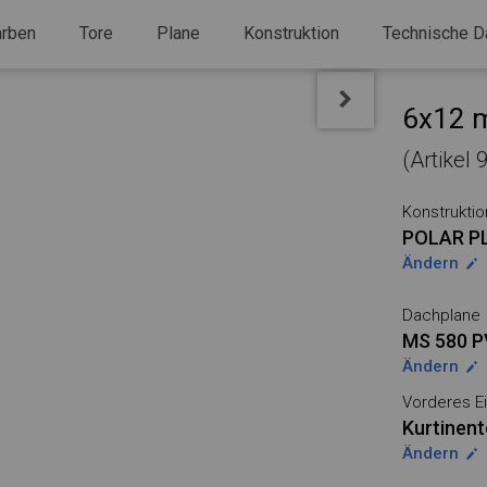
arben
Tore
Plane
Konstruktion
Technische D
6x12 m
(Artikel
Konstruktio
POLAR P
Ändern
Dachplane
MS 580 
Ändern
Vorderes Ei
Kurtinent
Ändern