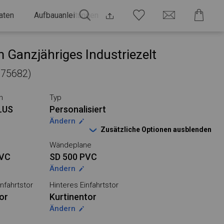
aten
Aufbauanleitungen
 Ganzjähriges Industriezelt
 975682)
n
Typ
LUS
Personalisiert
Ändern
Zusätzliche Optionen ausblenden
Wändeplane
PVC
SD 500 PVC
Ändern
nfahrtstor
Hinteres Einfahrtstor
or
Kurtinentor
Ändern