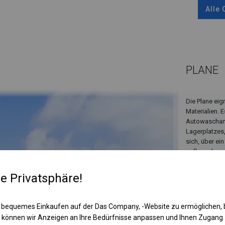
Alle
PLANE
Die Plane eig
Materialien. 
Autowaschanl
Lagerplatzes,
sich, über ei
aufbewahren
re Privatsphäre!
 bequemes Einkaufen auf der Das Company, -Website zu ermöglichen, 
 können wir Anzeigen an Ihre Bedürfnisse anpassen und Ihnen Zugan