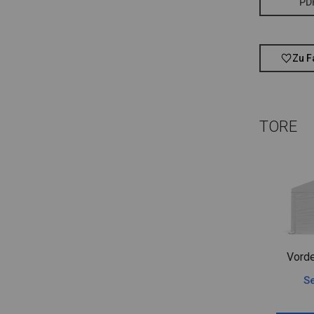
PD
Zu F
TORE
Vorde
Se