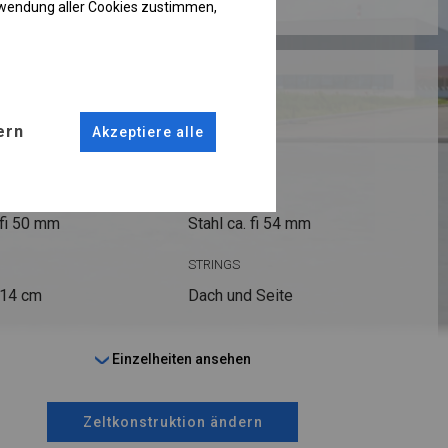
rwendung aller Cookies zustimmen,
RUKTION
R PLUS
ern
Akzeptiere alle
ANSCHLÜSSE
fi 50 mm
Stahl ca.
fi 54 mm
STRINGS
 14 cm
Dach und Seite
Einzelheiten ansehen
Zeltkonstruktion ändern