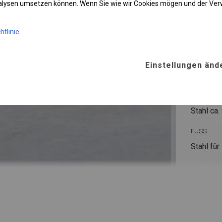
nalysen umsetzen können. Wenn Sie wie wir Cookies mögen und der Ve
htlinie
KONST
WINTE
Einstellungen änd
ROHRE
Stahl ca.
FUSS
Stahl
für