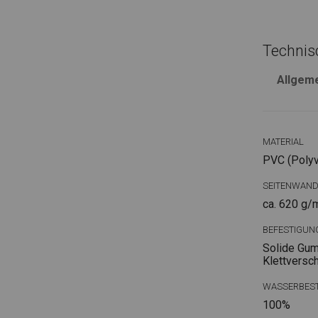
Technis
Allgem
MATERIAL
PVC (Polyvi
SEITENWAN
ca. 620 g/
BEFESTIGUN
Solide Gum
Klettversc
WASSERBEST
100%