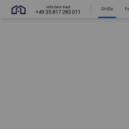
Hilfe beim Kauf
Größe
F
+49 35 817 283 011