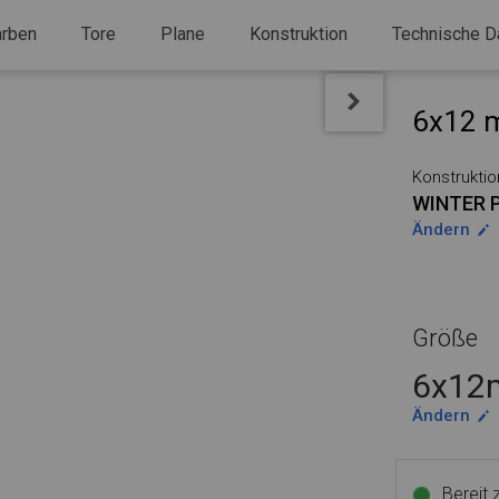
arben
Tore
Plane
Konstruktion
Technische D
6x12 m
Konstruktio
WINTER 
Ändern
Größe
6x12m
Ändern
Bereit