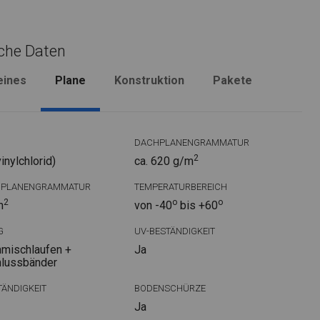
che Daten
eines
Plane
Konstruktion
Pakete
DACHPLANENGRAMMATUR
2
nylchlorid)
ca. 620 g/m
DPLANENGRAMMATUR
TEMPERATURBEREICH
2
o
o
m
von -40
bis +60
G
UV-BESTÄNDIGKEIT
mischlaufen +
Ja
hlussbänder
ÄNDIGKEIT
BODENSCHÜRZE
Ja