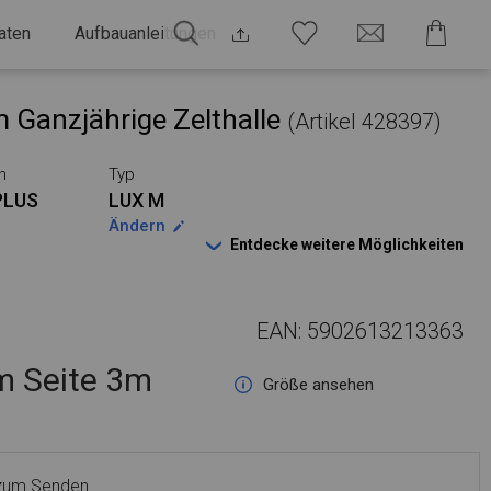
aten
Aufbauanleitungen
 Ganzjährige Zelthalle
(Artikel 428397)
n
Typ
PLUS
LUX M
Ändern
Entdecke weitere Möglichkeiten
EAN: 5902613213363
 Seite 3m
Größe ansehen
 zum Senden