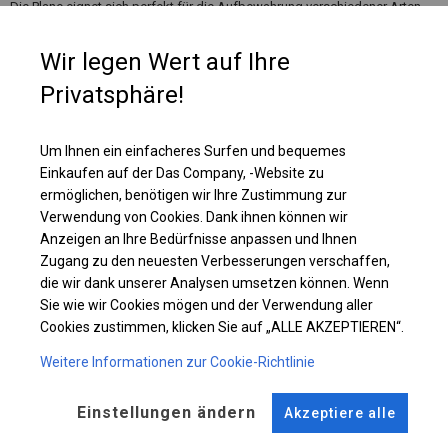
Die Plane eignet sich perfekt für die Aufbewahrung verschiedener Arten
von Materialien. Es kann als Parkplatzüberachung, Garage, Maschinen-
oder Bootslager, Autowaschanlage und Lackierraum genutzt werden.
Wir legen Wert auf Ihre
Wenn sich in der Nähe des Lagerplatzes, an dem Sie das Zelt aufstellen
möchten, Feuerquellen befinden, lohnt es sich, über ein feuerfestes
Privatsphäre!
Lagerzelt nachzudenken, in dem Sie Ihre Materialien sicher aufbewahren
können.
Um Ihnen ein einfacheres Surfen und bequemes
Einkaufen auf der Das Company, -Website zu
Einzelheiten ansehen
ermöglichen, benötigen wir Ihre Zustimmung zur
Verwendung von Cookies. Dank ihnen können wir
Anzeigen an Ihre Bedürfnisse anpassen und Ihnen
Plane ändern
Zugang zu den neuesten Verbesserungen verschaffen,
die wir dank unserer Analysen umsetzen können. Wenn
Sie wie wir Cookies mögen und der Verwendung aller
Cookies zustimmen, klicken Sie auf „ALLE AKZEPTIEREN“.
KONSTRUKTION
Weitere Informationen zur Cookie-Richtlinie
WINTER
Einstellungen ändern
Akzeptiere alle