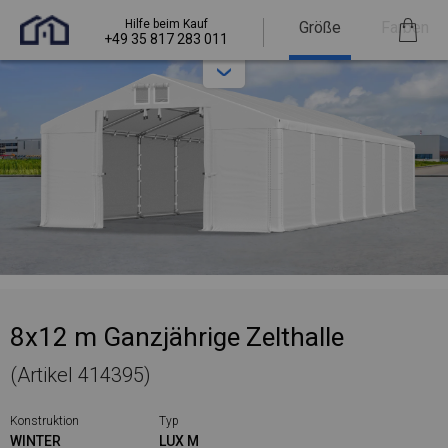
Hilfe beim Kauf
Größe
Farben
+49 35 817 283 011
8x12 m Ganzjährige Zelthalle
(Artikel 414395)
Konstruktion
Typ
WINTER
LUX M