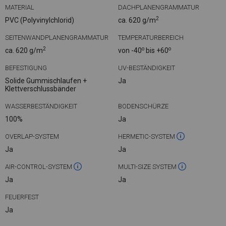
MATERIAL
DACHPLANENGRAMMATUR
2
PVC (Polyvinylchlorid)
ca. 620 g/m
SEITENWANDPLANENGRAMMATUR
TEMPERATURBEREICH
2
o
o
ca. 620 g/m
von -40
bis +60
BEFESTIGUNG
UV-BESTÄNDIGKEIT
Solide Gummischlaufen +
Ja
Klettverschlussbänder
WASSERBESTÄNDIGKEIT
BODENSCHÜRZE
100%
Ja
OVERLAP-SYSTEM
HERMETIC-SYSTEM
Ja
Ja
AIR-CONTROL-SYSTEM
MULTI-SIZE SYSTEM
Ja
Ja
FEUERFEST
Ja