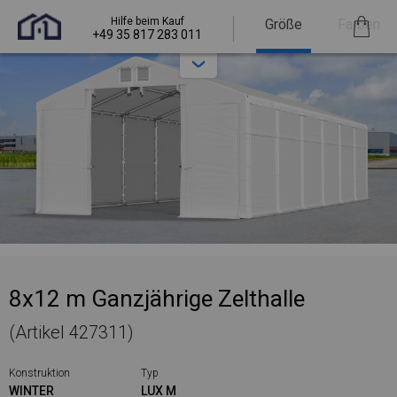
Hilfe beim Kauf
Größe
Farben
+49 35 817 283 011
8x12 m Ganzjährige Zelthalle
(Artikel 427311)
Konstruktion
Typ
WINTER
LUX M