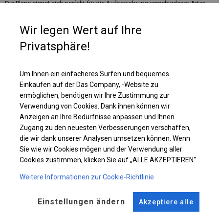
Die Plane eignet sich perfekt für die Aufbewahrung verschiedener Arten
von Materialien. Es kann als Parkplatzüberachung, Garage, Maschinen-
oder Bootslager, Autowaschanlage und Lackierraum genutzt werden.
Wir legen Wert auf Ihre
Wenn sich in der Nähe des Lagerplatzes, an dem Sie das Zelt aufstellen
möchten, Feuerquellen befinden, lohnt es sich, über ein feuerfestes
Privatsphäre!
Lagerzelt nachzudenken, in dem Sie Ihre Materialien sicher aufbewahren
können.
Um Ihnen ein einfacheres Surfen und bequemes
Einkaufen auf der Das Company, -Website zu
Einzelheiten ansehen
ermöglichen, benötigen wir Ihre Zustimmung zur
Verwendung von Cookies. Dank ihnen können wir
Anzeigen an Ihre Bedürfnisse anpassen und Ihnen
Plane ändern
Zugang zu den neuesten Verbesserungen verschaffen,
die wir dank unserer Analysen umsetzen können. Wenn
Sie wie wir Cookies mögen und der Verwendung aller
Cookies zustimmen, klicken Sie auf „ALLE AKZEPTIEREN“.
KONSTRUKTION
Weitere Informationen zur Cookie-Richtlinie
WINTER
Einstellungen ändern
Akzeptiere alle