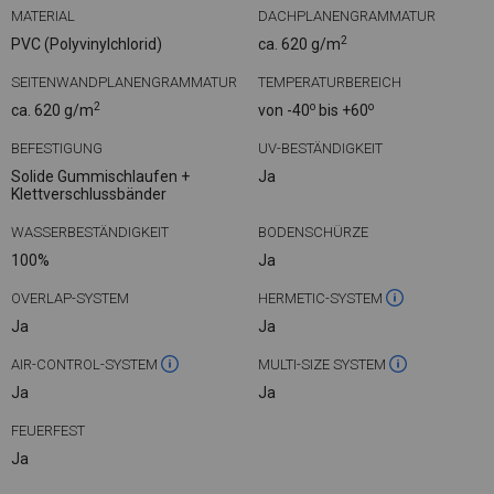
MATERIAL
DACHPLANENGRAMMATUR
2
PVC (Polyvinylchlorid)
ca. 620 g/m
SEITENWANDPLANENGRAMMATUR
TEMPERATURBEREICH
2
o
o
ca. 620 g/m
von -40
bis +60
BEFESTIGUNG
UV-BESTÄNDIGKEIT
Solide Gummischlaufen +
Ja
Klettverschlussbänder
WASSERBESTÄNDIGKEIT
BODENSCHÜRZE
100%
Ja
OVERLAP-SYSTEM
HERMETIC-SYSTEM
Ja
Ja
AIR-CONTROL-SYSTEM
MULTI-SIZE SYSTEM
Ja
Ja
FEUERFEST
Ja