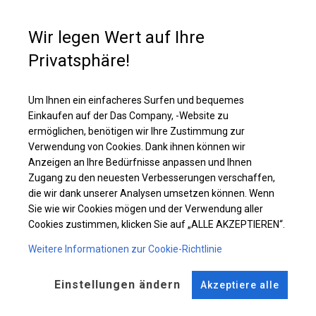
Lagerzelt nachzudenken, in dem Sie Ihre Materialien sicher aufbewahren
können.
Wir legen Wert auf Ihre
Privatsphäre!
Einzelheiten ansehen
Um Ihnen ein einfacheres Surfen und bequemes
Plane ändern
Einkaufen auf der Das Company, -Website zu
ermöglichen, benötigen wir Ihre Zustimmung zur
Verwendung von Cookies. Dank ihnen können wir
Anzeigen an Ihre Bedürfnisse anpassen und Ihnen
Zugang zu den neuesten Verbesserungen verschaffen,
KONSTRUKTION
die wir dank unserer Analysen umsetzen können. Wenn
Sie wie wir Cookies mögen und der Verwendung aller
POLAR PLUS
Cookies zustimmen, klicken Sie auf „ALLE AKZEPTIEREN“.
Weitere Informationen zur Cookie-Richtlinie
ROHRE
ANSCHLÜSSE
Stahl ca.
fi 50 mm
Stahl ca.
fi 54 mm
Einstellungen ändern
Akzeptiere alle
FUSS
STRINGS