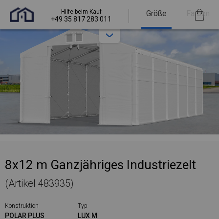
Hilfe beim Kauf
Größe
Farben
+49 35 817 283 011
8x12 m Ganzjähriges Industriezelt
(Artikel 483935)
Konstruktion
Typ
POLAR PLUS
LUX M