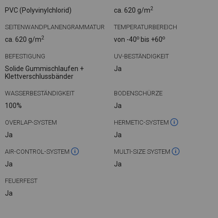
2
PVC (Polyvinylchlorid)
ca. 620 g/m
SEITENWANDPLANENGRAMMATUR
TEMPERATURBEREICH
2
o
o
ca. 620 g/m
von -40
bis +60
BEFESTIGUNG
UV-BESTÄNDIGKEIT
Solide Gummischlaufen +
Ja
Klettverschlussbänder
WASSERBESTÄNDIGKEIT
BODENSCHÜRZE
100%
Ja
OVERLAP-SYSTEM
HERMETIC-SYSTEM
Ja
Ja
AIR-CONTROL-SYSTEM
MULTI-SIZE SYSTEM
Ja
Ja
FEUERFEST
Ja