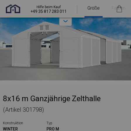
Hilfe beim Kauf
Größe
Farben
+49 35 817 283 011
8x16 m Ganzjährige Zelthalle
(Artikel 301798)
Konstruktion
Typ
WINTER
PRO M