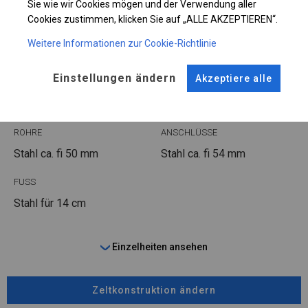
Sie wie wir Cookies mögen und der Verwendung aller
Cookies zustimmen, klicken Sie auf „ALLE AKZEPTIEREN“.
Weitere Informationen zur Cookie-Richtlinie
KONSTRUKTION
Einstellungen ändern
Akzeptiere alle
WINTER
ROHRE
ANSCHLÜSSE
Stahl ca.
fi 50 mm
Stahl ca.
fi 54 mm
FUSS
Stahl
für 14 cm
Einzelheiten ansehen
Zeltkonstruktion ändern