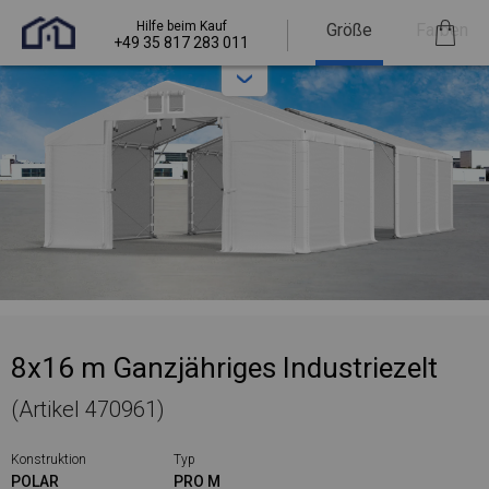
Hilfe beim Kauf
Größe
Farben
+49 35 817 283 011
8x16 m Ganzjähriges Industriezelt
(Artikel 470961)
Konstruktion
Typ
POLAR
PRO M