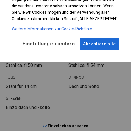
die wir dank unserer Analysen umsetzen können. Wenn
Sie wie wir Cookies mögen und der Verwendung aller
Cookies zustimmen, klicken Sie auf „ALLE AKZEPTIEREN“.
KONSTRUKTION
Weitere Informationen zur Cookie-Richtlinie
POLAR
Einstellungen ändern
Akzeptiere alle
ROHRE
ANSCHLÜSSE
Stahl ca.
fi 50 mm
Stahl ca.
fi 54 mm
FUSS
STRINGS
Stahl
für 14 cm
Dach und Seite
STREBEN
Einzeldach und -seite
Einzelheiten ansehen