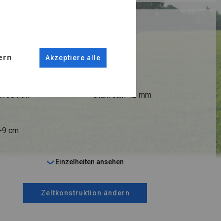
RUKTION
ER
ern
Akzeptiere alle
ANSCHLÜSSE
fi 38 mm
Stahl ca.
fi 42 mm
6-9 cm
Einzelheiten ansehen
Zeltkonstruktion ändern