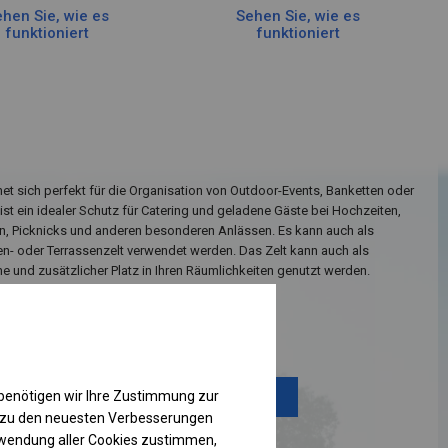
hen Sie, wie es
Sehen Sie, wie es
funktioniert
funktioniert
net sich perfekt für die Organisation von Outdoor-Events, Banketten oder
e ist ein idealer Schutz für Catering und geladene Gäste bei Hochzeiten,
 Picknicks und anderen besonderen Anlässen. Es kann auch als
ten- oder Terrassenzelt verwendet werden. Das Zelt kann auch als
 und zusätzlicher Platz in Ihren Räumlichkeiten genutzt werden.
Einzelheiten ansehen
benötigen wir Ihre Zustimmung zur
Plane ändern
g zu den neuesten Verbesserungen
rwendung aller Cookies zustimmen,