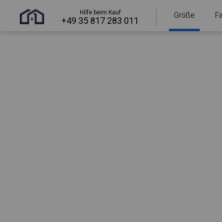
Hilfe beim Kauf
Größe
F
+49 35 817 283 011