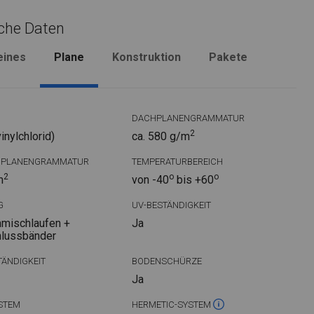
che Daten
eines
Plane
Konstruktion
Pakete
DACHPLANENGRAMMATUR
2
nylchlorid)
ca. 580 g/m
DPLANENGRAMMATUR
TEMPERATURBEREICH
2
o
o
m
von -40
bis +60
G
UV-BESTÄNDIGKEIT
mischlaufen +
Ja
hlussbänder
ÄNDIGKEIT
BODENSCHÜRZE
Ja
STEM
HERMETIC-SYSTEM