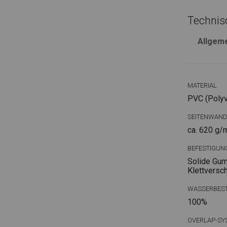
Technis
Allgem
MATERIAL
PVC (Polyvi
SEITENWAN
ca. 620 g/
BEFESTIGUN
Solide Gum
Klettversc
WASSERBEST
100%
OVERLAP-SY