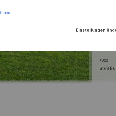
KONST
htlinie
SUMM
Einstellungen änd
ROHRE
Stahl ca.
FUSS
Stahl
fi 