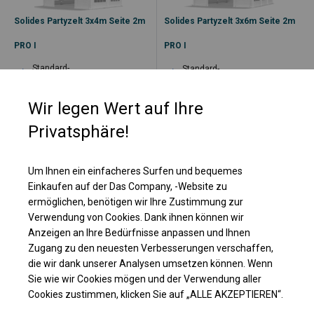
Solides Partyzelt 3x4m Seite 2m
Solides Partyzelt 3x6m Seite 2m
PRO I
PRO I
Standard-
Standard-
Sommerkonstruktion
Sommerkonstruktion
PVC-Plane SD
PVC-Plane SD
Wir legen Wert auf Ihre
Vielseitigkeit
Vielseitigkeit
Privatsphäre!
Versandbereit
Versandbereit
Kostenloser Versand
Kostenloser Versand
Um Ihnen ein einfacheres Surfen und bequemes
Einkaufen auf der Das Company, -Website zu
344,00
€
430,00
€
ermöglichen, benötigen wir Ihre Zustimmung zur
334,00
€
399,00
€
ab
ab
Verwendung von Cookies. Dank ihnen können wir
Anzeigen an Ihre Bedürfnisse anpassen und Ihnen
Zugang zu den neuesten Verbesserungen verschaffen,
4x6m Seite 2m
4x4m Seite 2m
die wir dank unserer Analysen umsetzen können. Wenn
Sie wie wir Cookies mögen und der Verwendung aller
Cookies zustimmen, klicken Sie auf „ALLE AKZEPTIEREN“.