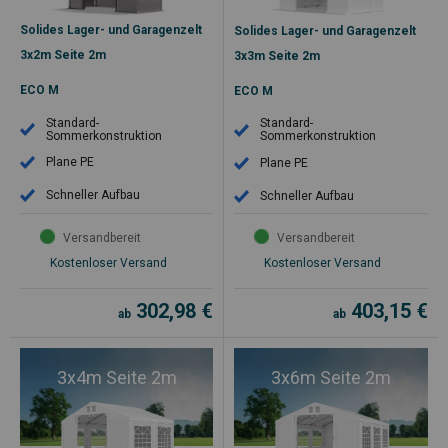
Solides Lager- und Garagenzelt
Solides Lager- und Garagenzelt
3x2m Seite 2m
3x3m Seite 2m
ECO M
ECO M
Standard-
Standard-
Sommerkonstruktion
Sommerkonstruktion
Plane PE
Plane PE
Schneller Aufbau
Schneller Aufbau
Versandbereit
Versandbereit
Kostenloser Versand
Kostenloser Versand
302,98
€
403,15
€
ab
ab
3x4m Seite 2m
3x6m Seite 2m