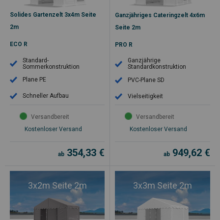
Solides Gartenzelt 3x4m Seite
Ganzjähriges Cateringzelt 4x6m
2m
Seite 2m
ECO R
PRO R
Standard-
Ganzjährige
Sommerkonstruktion
Standardkonstruktion
Plane PE
PVC-Plane SD
Schneller Aufbau
Vielseitigkeit
Versandbereit
Versandbereit
Kostenloser Versand
Kostenloser Versand
354,33
€
949,62
€
ab
ab
3x2m Seite 2m
3x3m Seite 2m