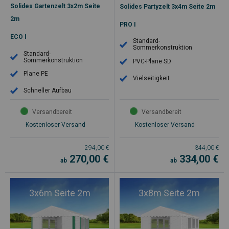
Solides Gartenzelt 3x2m Seite
Solides Partyzelt 3x4m Seite 2m
2m
PRO I
ECO I
Standard-
Sommerkonstruktion
Standard-
Sommerkonstruktion
PVC-Plane SD
Plane PE
Vielseitigkeit
Schneller Aufbau
Versandbereit
Versandbereit
Kostenloser Versand
Kostenloser Versand
294,00
€
344,00
€
270,00
€
334,00
€
ab
ab
3x6m Seite 2m
3x8m Seite 2m