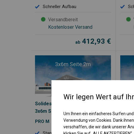
Schneller Aufbau
Sc
Versandbereit
Kostenloser Versand
412,93
€
ab
3x6m Seite 2m
Wir legen Wert auf Ih
Solides Lager- und Garagenzelt
Ganzj
3x6m Seite 2m
Seite
Um Ihnen ein einfacheres Surfen und
Verwendung von Cookies. Dank ihnen
PRO M
PRO 
verschaffen, die wir dank unserer A
Standard-Sommerkonstruktion
Ga
klicken Sie auf „ALLE AKZEPTIEREN“.