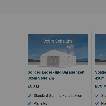
3x6m Seite 2m
Solides Lager- und Garagenzelt
Solid
3x6m Seite 2m
4x8m 
ECO M
ECO 
Standard-Sommerkonstruktion
St
Plane PE
Pl