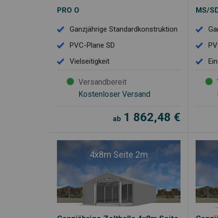
PRO O
MS/S
Ganzjährige Standardkonstruktion
Ga
PVC-Plane SD
PV
Vielseitigkeit
Ei
Versandbereit
Kostenloser Versand
1 862,48
€
ab
4x8m Seite 2m