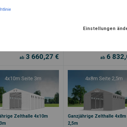
Ganzjahreskonstruktion
C-Plane SD
PVC-Plane SD
htlinie
lseitigkeit
Vielseitigkeit
Einstellungen änd
Versandbereit
Versandbereit
Kostenloser Versand
Kostenloser Versand
3 660,27
€
6 832
ab
ab
4x10m Seite 3m
4x8m Seite 2,5m
ährige Zelthalle 4x10m
Ganzjährige Zelthalle 4x8m
 3m
2,5m