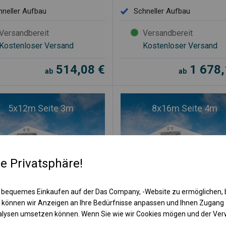
hneller Aufbau
Schneller Aufbau
Versandbereit
Versandbereit
Kostenloser Versand
Kostenloser Versand
514,08
€
1 678
ab
ab
5x12m Seite 3m
8x16m Seite 4m
re Privatsphäre!
ährige Zelthalle 5x12m
Ganzjährige Zelthalle 8x16
 3m
Seite 4m
 bequemes Einkaufen auf der Das Company, -Website zu ermöglichen, 
 können wir Anzeigen an Ihre Bedürfnisse anpassen und Ihnen Zugan
M
PRO M
nalysen umsetzen können. Wenn Sie wie wir Cookies mögen und der Ve
Verstärkte
nzjährige Standardkonstruktion