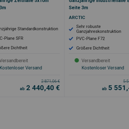
ährige Zelthalle 5x10m
Ganzjährige Industriehalle
 3m
Seite 3m
ARCTIC
Sehr robuste
nzjährige Standardkonstruktion
Ganzjahreskonstruktion
C-Plane SFR
PVC-Plane F72
ößere Dichtheit
Größere Dichtheit
Versandbereit
Versandbereit
Kostenloser Versand
Kostenloser Versand
2 871,06
€
5 
2 440,40
€
5 551
ab
ab