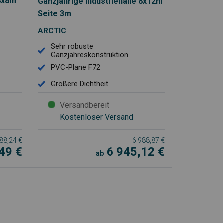
 8x8m
Ganzjährige Industriehalle 8x12m
Seite 3m
ARCTIC
Sehr robuste
Ganzjahreskonstruktion
PVC-Plane F72
Größere Dichtheit
Versandbereit
Kostenloser Versand
588,24
€
6 988,87
€
,49
€
6 945,12
€
ab