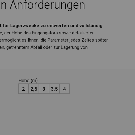
hen Anforderungen
elt für Lagerzwecke zu entwerfen und vollständig
, der Höhe des Eingangstors sowie detaillierter
 ermöglicht es Ihnen, die Parameter jedes Zeltes später
ien, getrenntem Abfall oder zur Lagerung von
Höhe (m)
2
2,5
3
3,5
4