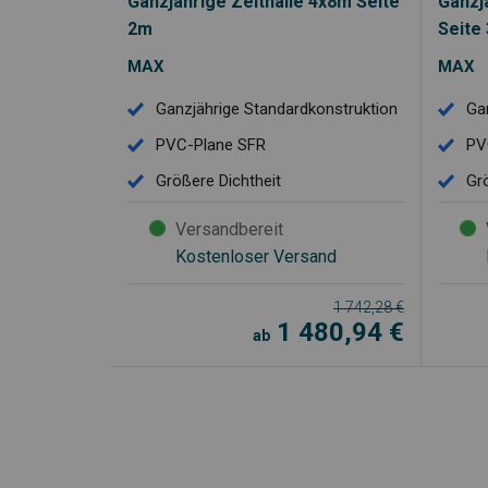
Ganzjährige Zelthalle 4x8m Seite
Ganzj
2m
Seite
MAX
MAX
Ganzjährige Standardkonstruktion
Ga
PVC-Plane SFR
PV
Größere Dichtheit
Gr
Versandbereit
Kostenloser Versand
1 742,28
€
1 480,94
€
ab