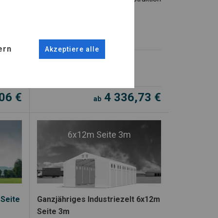
PVC-Plane SD
Vielseitigkeit
ern
Akzeptiere alle
Versandbereit
Kostenloser Versand
,06
€
4 336,73
€
ab
6x12m Seite 3m
 Seite
Ganzjähriges Industriezelt 6x12m
Seite 3m