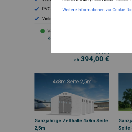
PVC-Plane SD
PV
Weitere Informationen zur Cookie-Ric
Vielseitigkeit
Vie
Versandbereit
Kostenloser Versand
430,00
€
394,00
€
ab
4x8m Seite 2,5m
Ganzjährige Zelthalle 4x8m Seite
Ganzj
2,5m
Seite