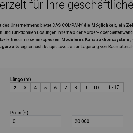
erzelt für Ihre geschäftlic
keit des Unternehmens bietet DAS COMPANY
die Möglichkeit, ein Z
en und funktionalen Lösungen innerhalb der Vorder- oder Seitenwände
iduelle Bedürfnisse anzupassen.
Modulares Konstruktionssystem
,
agerzelte
eignen sich beispielsweise zur Lagerung von Baumaterial
Länge (m)
2
3
4
5
6
7
8
9
10
11 - 17
Preis (€)
-