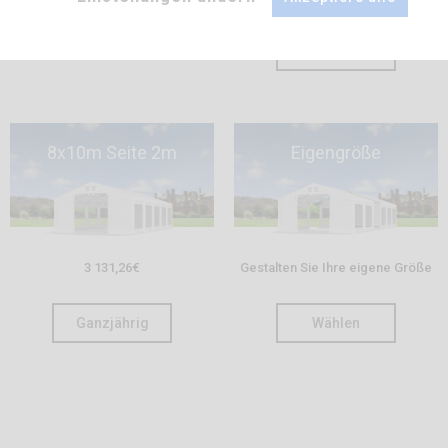
Ganzjährig
8x10m Seite 2m
Eigengröße
3 131,26
€
Gestalten Sie Ihre eigene Größe
Ganzjährig
Wählen