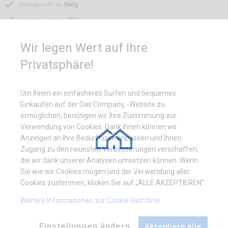
Dachgewicht ca.
560g
Wandgewicht ca.
580g
Air-control
doppelte Belüftungsöffnungen
Wir legen Wert auf Ihre
Hermetic
- Verschlussklettverschluss
Privatsphäre!
Um Ihnen ein einfacheres Surfen und bequemes
Einkaufen auf der Das Company, -Website zu
3x6m Seite 2m
4x8m Seite 2m
ermöglichen, benötigen wir Ihre Zustimmung zur
Verwendung von Cookies. Dank ihnen können wir
Anzeigen an Ihre Bedürfnisse anpassen und Ihnen
Zugang zu den neuesten Verbesserungen verschaffen,
die wir dank unserer Analysen umsetzen können. Wenn
761,77
€
998,62
€
Sie wie wir Cookies mögen und der Verwendung aller
Cookies zustimmen, klicken Sie auf „ALLE AKZEPTIEREN“.
Sommer
Sommer
Weitere Informationen zur Cookie-Richtlinie
Einstellungen ändern
1 571,20
€
Akzeptiere alle