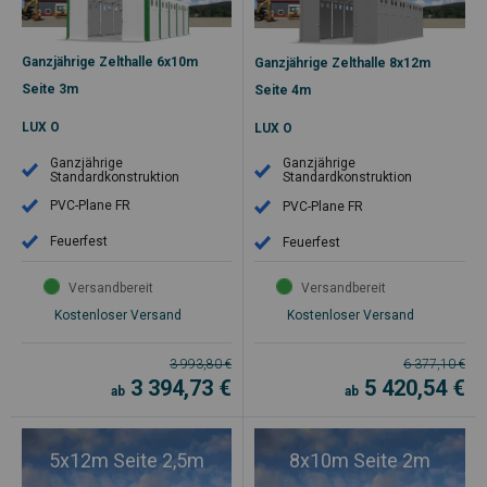
Ganzjährige Zelthalle 6x10m
Ganzjährige Zelthalle 8x12m
Seite 3m
Seite 4m
LUX O
LUX O
Ganzjährige
Ganzjährige
Standardkonstruktion
Standardkonstruktion
PVC-Plane FR
PVC-Plane FR
Feuerfest
Feuerfest
Versandbereit
Versandbereit
Kostenloser Versand
Kostenloser Versand
3 993,80
€
6 377,10
€
3 394,73
€
5 420,54
€
ab
ab
5x12m Seite 2,5m
8x10m Seite 2m