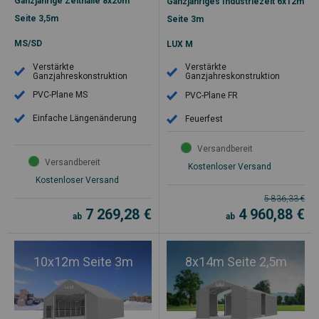
Ganzjährige Zelthalle 8x20m
Ganzjähriges Industriezelt 6x12m
Seite 3,5m
Seite 3m
MS/SD
LUX M
Verstärkte
Verstärkte
Ganzjahreskonstruktion
Ganzjahreskonstruktion
PVC-Plane MS
PVC-Plane FR
Einfache Längenänderung
Feuerfest
Versandbereit
Versandbereit
Kostenloser Versand
Kostenloser Versand
5 836,33
€
7 269,28
€
4 960,88
€
ab
ab
10x12m Seite 3m
8x14m Seite 2,5m