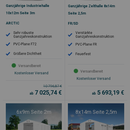
Ganzjährige Industriehalle
Ganzjährige Zelthalle 8x14m
10x12m Seite 3m
Seite 2,5m
ARCTIC
FR/SD
Sehr robuste
Verstärkte
Ganzjahreskonstruktion
Ganzjahreskonstruktion
PVC-Plane F72
PVC-Plane FR
Größere Dichtheit
Feuerfest
Versandbereit
Versandbereit
Kostenloser Versand
Kostenloser Versand
10 796,87
€
7 025,74
€
5 693,19
€
ab
ab
6x9m Seite 2m
8x14m Seite 2,5m