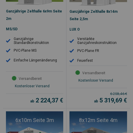
Ganzjährige Zelthalle 6x9m Seite
Ganzjährige Zelthalle 8x14m
2m
Seite 2,5m
MS/SD
LUX O
Ganzjährige
Verstärkte
Standardkonstruktion
Ganzjahreskonstruktion
PVC-Plane MS
PVC-Plane FR
Einfache Längenänderung
Feuerfest
Versandbereit
Versandbereit
Kostenloser Versand
Kostenloser Versand
6 258,46
€
2 224,37
€
5 319,69
€
ab
ab
6x10m Seite 3m
8x12m Seite 4m