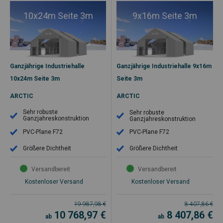
10x24m Seite 3m
9x16m Seite 3m
Ganzjährige Industriehalle
Ganzjährige Industriehalle 9x16m
10x24m Seite 3m
Seite 3m
ARCTIC
ARCTIC
Sehr robuste
Sehr robuste
Ganzjahreskonstruktion
Ganzjahreskonstruktion
PVC-Plane F72
PVC-Plane F72
Größere Dichtheit
Größere Dichtheit
Versandbereit
Versandbereit
Kostenloser Versand
Kostenloser Versand
19 987,98
€
8 407,86
€
10 768,97
€
8 407,86
€
ab
ab