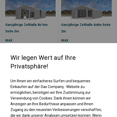
Ganzjährige Zelthalle 8x16m
Ganzjährige Zelthalle 4x8m Seite
Seite 3m
2m
MAX
MAX
Verstärkte
Ganzjährige
Ganzjahreskonstruktion
Standardkonstruktion
Wir legen Wert auf Ihre
PVC-Plane SFR
PVC-Plane SFR
Privatsphäre!
Größere Dichtheit
Größere Dichtheit
Versandbereit
Versandbereit
Um Ihnen ein einfacheres Surfen und bequemes
Kostenloser Versand
Kostenloser Versand
Einkaufen auf der Das Company, -Website zu
ermöglichen, benötigen wir Ihre Zustimmung zur
6 079,08
€
1 742,28
€
Verwendung von Cookies. Dank ihnen können wir
5 167,21
€
1 480,94
€
Anzeigen an Ihre Bedürfnisse anpassen und Ihnen
ab
ab
Zugang zu den neuesten Verbesserungen verschaffen,
die wir dank unserer Analysen umsetzen können. Wenn