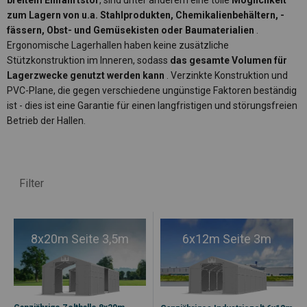
breitem Einfahrtstor
, sind unter anderem eine tolle
Möglichkeit
zum Lagern von u.a. Stahlprodukten, Chemikalienbehältern, -
fässern, Obst- und Gemüsekisten oder Baumaterialien
.
Ergonomische Lagerhallen haben keine zusätzliche
Stützkonstruktion im Inneren, sodass
das gesamte Volumen für
Lagerzwecke genutzt werden kann
. Verzinkte Konstruktion und
PVC-Plane, die gegen verschiedene ungünstige Faktoren beständig
ist - dies ist eine Garantie für einen langfristigen und störungsfreien
Betrieb der Hallen.
Filter
8x20m Seite 3,5m
6x12m Seite 3m