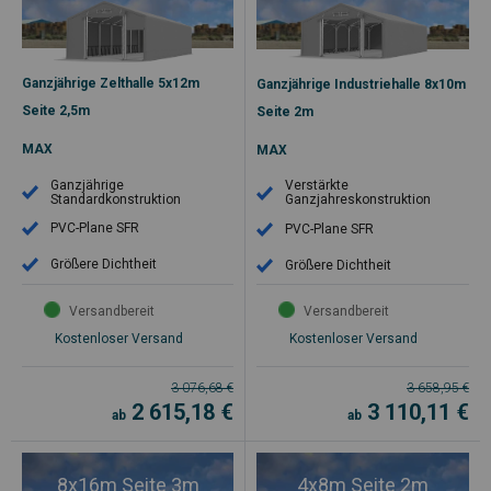
Ganzjährige Zelthalle 5x12m
Ganzjährige Industriehalle 8x10m
Seite 2,5m
Seite 2m
MAX
MAX
Ganzjährige
Verstärkte
Standardkonstruktion
Ganzjahreskonstruktion
PVC-Plane SFR
PVC-Plane SFR
Größere Dichtheit
Größere Dichtheit
Versandbereit
Versandbereit
Kostenloser Versand
Kostenloser Versand
3 076,68
€
3 658,95
€
2 615,18
€
3 110,11
€
ab
ab
8x16m Seite 3m
4x8m Seite 2m