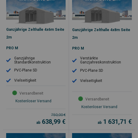
Ganzjährige Zelthalle 4x6m Seite
Ganzjährige Zelthalle 4x8m Seite
2m
2m
PRO M
PRO M
Ganzjährige
Verstärkte
Standardkonstruktion
Ganzjahreskonstruktion
PVC-Plane SD
PVC-Plane SD
Vielseitigkeit
Vielseitigkeit
Versandbereit
Versandbereit
Kostenloser Versand
Kostenloser Versand
750,00
€
638,99
€
1 631,71
€
ab
ab