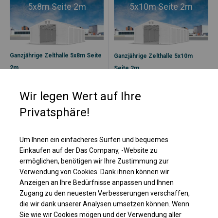
5x8m Seite 2m
5x10m Seite 2m
Ganzjährige Zelthalle 5x8m Seite
Ganzjährige Zelthalle 5x10m
2m
Seite 2m
PRO M
PRO M
Wir legen Wert auf Ihre
Ganzjährige
Verstärkte
Standardkonstruktion
Ganzjahreskonstruktion
Privatsphäre!
PVC-Plane SD
PVC-Plane SD
Vielseitigkeit
Vielseitigkeit
Um Ihnen ein einfacheres Surfen und bequemes
Einkaufen auf der Das Company, -Website zu
Versandbereit
ermöglichen, benötigen wir Ihre Zustimmung zur
Versandbereit
Kostenloser Versand
Verwendung von Cookies. Dank ihnen können wir
Kostenloser Versand
Anzeigen an Ihre Bedürfnisse anpassen und Ihnen
1 298,29
€
Zugang zu den neuesten Verbesserungen verschaffen,
1 150,00
€
2 210,84
€
ab
ab
die wir dank unserer Analysen umsetzen können. Wenn
Sie wie wir Cookies mögen und der Verwendung aller