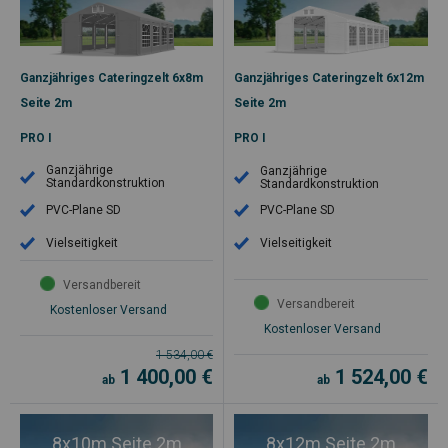
Ganzjähriges Cateringzelt 6x8m
Ganzjähriges Cateringzelt 6x12m
Seite 2m
Seite 2m
PRO I
PRO I
Ganzjährige
Ganzjährige
Standardkonstruktion
Standardkonstruktion
PVC-Plane SD
PVC-Plane SD
Vielseitigkeit
Vielseitigkeit
Versandbereit
Versandbereit
Kostenloser Versand
Kostenloser Versand
1 534,00
€
1 400,00
€
1 524,00
€
ab
ab
8x10m Seite 2m
8x12m Seite 2m