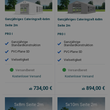
Ganzjähriges Cateringzelt 4x6m
Ganzjähriges Cateringzelt 4x8m
Seite 2m
Seite 2m
PRO I
PRO I
Ganzjährige
Ganzjährige
Standardkonstruktion
Standardkonstruktion
PVC-Plane SD
PVC-Plane SD
Vielseitigkeit
Vielseitigkeit
Versandbereit
Versandbereit
Kostenloser Versand
Kostenloser Versand
734,00
€
894,00
€
ab
ab
5x8m Seite 2m
5x10m Seite 2m