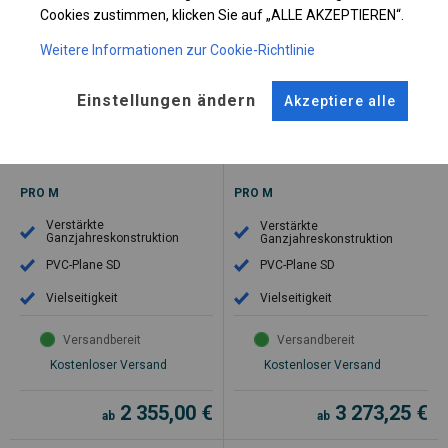
Cookies zustimmen, klicken Sie auf „ALLE AKZEPTIEREN“.
6x8m Seite 2m
6x12m Seite 2m
Weitere Informationen zur Cookie-Richtlinie
Einstellungen ändern
Akzeptiere alle
Ganzjähriges Industriezelt 6x8m
Ganzjähriges Industriezelt 6x12m
Seite 2m
Seite 2m
PRO M
PRO M
Verstärkte
Verstärkte
Ganzjahreskonstruktion
Ganzjahreskonstruktion
PVC-Plane SD
PVC-Plane SD
Vielseitigkeit
Vielseitigkeit
Versandbereit
Versandbereit
Kostenloser Versand
Kostenloser Versand
2 355,00
€
3 273,25
€
ab
ab