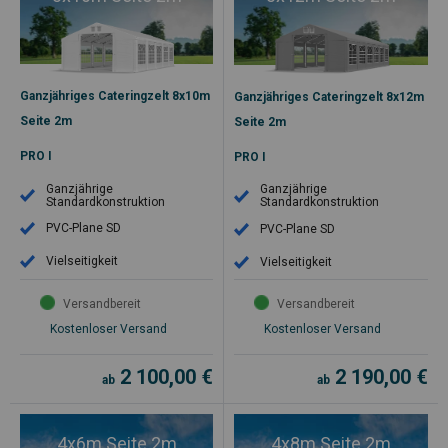
Ganzjähriges Cateringzelt 8x10m
Ganzjähriges Cateringzelt 8x12m
Seite 2m
Seite 2m
PRO I
PRO I
Ganzjährige
Ganzjährige
Standardkonstruktion
Standardkonstruktion
PVC-Plane SD
PVC-Plane SD
Vielseitigkeit
Vielseitigkeit
Versandbereit
Versandbereit
Kostenloser Versand
Kostenloser Versand
2 100,00
€
2 190,00
€
ab
ab
4x6m Seite 2m
4x8m Seite 2m