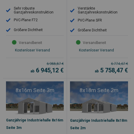
Sehr robuste
Verstärkte
Ganzjahreskonstruktion
Ganzjahreskonstruktion
PVC-Plane F72
PVC-Plane SFR
Größere Dichtheit
Größere Dichtheit
Versandbereit
Versandbereit
Kostenloser Versand
Kostenloser Versand
6 988,87
€
6 774,67
€
6 945,12
€
5 758,47
€
ab
ab
8x16m Seite 3m
8x18m Seite 2m
Ganzjährige Industriehalle 8x16m
Ganzjährige Industriehalle 8x18m
Seite 3m
Seite 2m