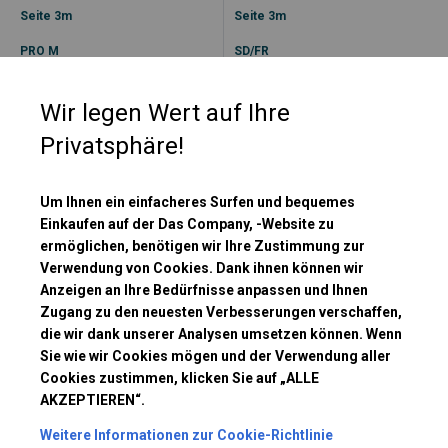
Seite 3m
Seite 3m
PRO M
SD/FR
Verstärkte
Verstärkte
Ganzjahreskonstruktion
Ganzjahreskonstruktion
Wir legen Wert auf Ihre
PVC-Plane SD
PVC-Plane SD
Privatsphäre!
Vielseitigkeit
Vielseitigkeit
Versandbereit
Versandbereit
Um Ihnen ein einfacheres Surfen und bequemes
Einkaufen auf der Das Company, -Website zu
Kostenloser Versand
Kostenloser Versand
ermöglichen, benötigen wir Ihre Zustimmung zur
8 076,23
€
5 101,31
€
Verwendung von Cookies. Dank ihnen können wir
ab
ab
Anzeigen an Ihre Bedürfnisse anpassen und Ihnen
Zugang zu den neuesten Verbesserungen verschaffen,
die wir dank unserer Analysen umsetzen können. Wenn
6x8m Seite 3m
6x12m Seite 2m
Sie wie wir Cookies mögen und der Verwendung aller
Cookies zustimmen, klicken Sie auf „ALLE
AKZEPTIEREN“.
Weitere Informationen zur Cookie-Richtlinie
Ganzjähriges Industriezelt 6x8m
Ganzjähriges Industriezelt 6x12m