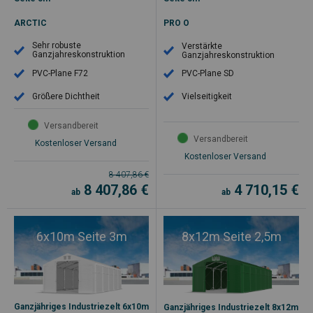
ARCTIC
PRO O
Sehr robuste
Verstärkte
Ganzjahreskonstruktion
Ganzjahreskonstruktion
PVC-Plane F72
PVC-Plane SD
Größere Dichtheit
Vielseitigkeit
Versandbereit
Versandbereit
Kostenloser Versand
Kostenloser Versand
8 407,86
€
8 407,86
€
4 710,15
€
ab
ab
6x10m Seite 3m
8x12m Seite 2,5m
Ganzjähriges Industriezelt 6x10m
Ganzjähriges Industriezelt 8x12m