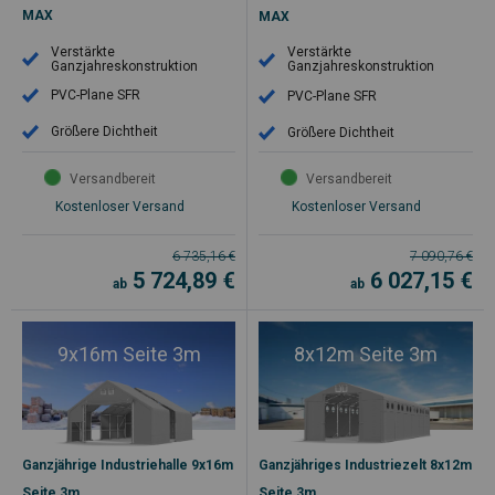
MAX
MAX
Verstärkte
Verstärkte
Ganzjahreskonstruktion
Ganzjahreskonstruktion
PVC-Plane SFR
PVC-Plane SFR
Größere Dichtheit
Größere Dichtheit
Versandbereit
Versandbereit
Kostenloser Versand
Kostenloser Versand
6 735,16
€
7 090,76
€
5 724,89
€
6 027,15
€
ab
ab
9x16m Seite 3m
8x12m Seite 3m
Ganzjährige Industriehalle 9x16m
Ganzjähriges Industriezelt 8x12m
Seite 3m
Seite 3m