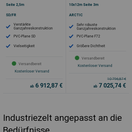
Seite 2,5m
10x12m Seite 3m
SD/FR
ARCTIC
Verstärkte
Sehr robuste
Ganzjahreskonstruktion
Ganzjahreskonstruktion
PVC-Plane SD
PVC-Plane F72
Vielseitigkeit
Größere Dichtheit
Versandbereit
Versandbereit
Kostenloser Versand
Kostenloser Versand
10 796,87
€
6 912,87
€
7 025,74
€
ab
ab
Industriezelt angepasst an die
Bedürfnisse