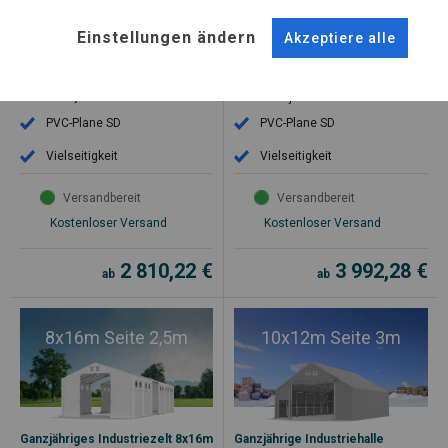
Seite 3m
Seite 2m
Einstellungen ändern
Akzeptiere alle
PRO M
SD/FR
Verstärkte
Verstärkte
Ganzjahreskonstruktion
Ganzjahreskonstruktion
PVC-Plane SD
PVC-Plane SD
Vielseitigkeit
Vielseitigkeit
Versandbereit
Versandbereit
Kostenloser Versand
Kostenloser Versand
2 810,22
€
3 992,28
€
ab
ab
8x16m Seite 2,5m
10x12m Seite 3m
Ganzjähriges Industriezelt 8x16m
Ganzjährige Industriehalle