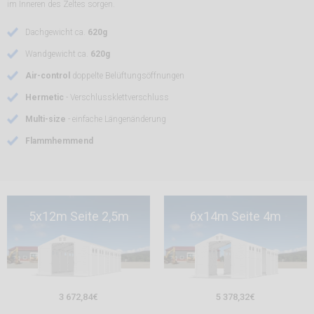
im Inneren des Zeltes sorgen.
Dachgewicht ca.
620g
Wandgewicht ca.
620g
Air-control
doppelte Belüftungsöffnungen
Hermetic
- Verschlussklettverschluss
Multi-size
- einfache Längenänderung
Flammhemmend
5x12m Seite 2,5m
6x14m Seite 4m
3 672,84
€
5 378,32
€