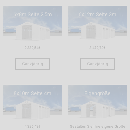
6x8m Seite 2,5m
6x12m Seite 3m
2 332,54
€
3 472,72
€
Ganzjährig
Ganzjährig
8x10m Seite 4m
Eigengröße
4 326,48
€
Gestalten Sie Ihre eigene Größe