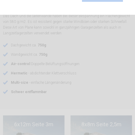
Feuerbeständiges Industriezelt
Das Dach und die Seitenwände haben bei dieser Bespannung ein Flächengewicht
von 580 g/m2. Es ist resistent gegen starke Windböen oder starken Schneefall.
Diese Art von Plane kann sowohl in ganzjährigen Garagenzelten als auch in
Langzeitlagerzelten verwendet werden.
Dachgewicht ca.
750g
Wandgewicht ca.
750g
Air-control
Doppelte Belüftungsöffnungen
Hermetic
- abdichtender Klettverschluss
Multi-size
- einfache Längenänderung
Schwer entflammbar
6x12m Seite 3m
8x8m Seite 2,5m