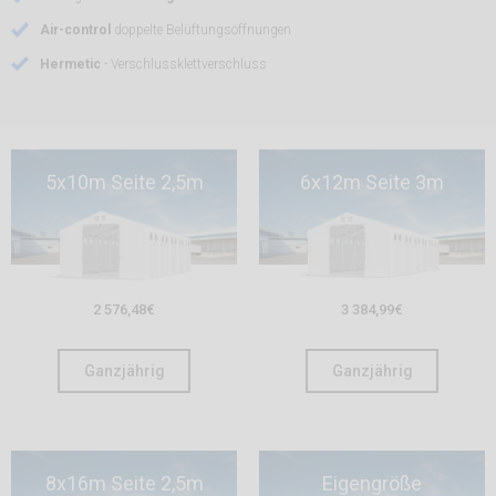
Air-control
doppelte Belüftungsöffnungen
Hermetic
- Verschlussklettverschluss
5x10m Seite 2,5m
6x12m Seite 3m
2 576,48
€
3 384,99
€
Ganzjährig
Ganzjährig
8x16m Seite 2,5m
Eigengröße